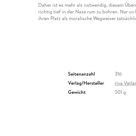
Daher ist es mehr als notwendig, diesem Über
richtig tief in der Nase rum zu bohren. Nur so 
ihren Platz als moralische Wegweiser tatsächli
Mitteln ergaunert haben und somit guten Gew
den Forderungen nach fehlerloser Vorbildlichk
Gesicht blicken kann, realisiert man, wie viel 
Seitenanzahl
316
Verlag/Hersteller
riva Verla
Gewicht
501 g