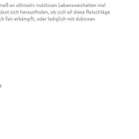
maß an ultimativ nutzlosen Lebensweisheiten mal
lässt sich herausfinden, ob sich all diese Ratschläge
ch fair erkämpft, oder lediglich mit dubiosen
issens ignoriert werden könnten. Denn wenn man
eit irgendwann mit Gleichgültigkeit ins gestresste
einfacher das Leben sich auf einmal leben lässt.
g