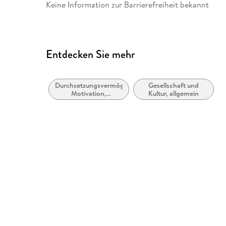
Keine Information zur Barrierefreiheit bekannt
Entdecken Sie mehr
Durchsetzungsvermögen,
Gesellschaft und
Motivation,
Kultur, allgemein
Selbstwertgefühl und
positive geistige
Einstellung