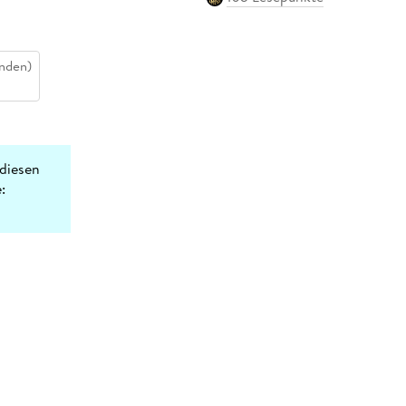
nden)
diesen
: