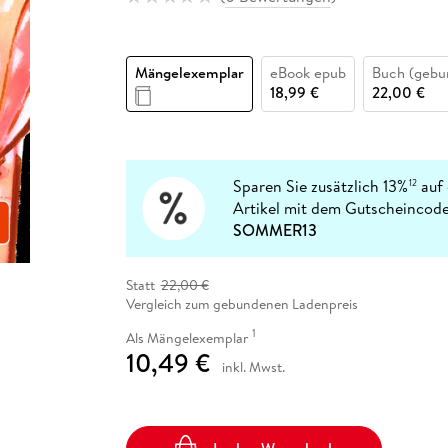
Fremdsprachige Bücher
n Lernhilfen
 Jugendbücher
eiber
Hörbuch Downloads im Bundle
cher
 Vergleich
 Puzzlezubehör
Lernen
New Adult
STABILO
Taschenbücher
hilfen
hriller
 Backen
er
lender
Ratgeber
Mängelexemplar
eBook epub
Buch (gebu
op
hriller
Romance
18,99 €
22,00 €
Sachbücher
precher:innen
Science Fiction
Fremdsprachige Bücher
Sparen Sie zusätzlich 13%
auf 
12
Artikel mit dem Gutscheincode
SOMMER13
Statt
22,00 €
Vergleich zum gebundenen Ladenpreis
1
Als Mängelexemplar
10,49 €
inkl. Mwst.