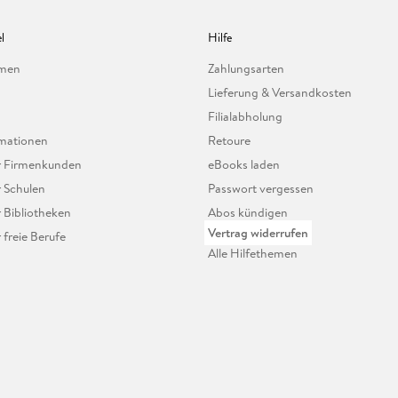
l
Hilfe
hmen
Zahlungsarten
Lieferung & Versandkosten
Filialabholung
mationen
Retoure
ür Firmenkunden
eBooks laden
r Schulen
Passwort vergessen
r Bibliotheken
Abos kündigen
Vertrag widerrufen
r freie Berufe
Alle Hilfethemen