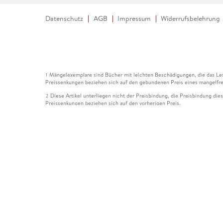
Datenschutz
AGB
Impressum
Widerrufsbelehrung
Mängelexemplare sind Bücher mit leichten Beschädigungen, die das Les
1
Preissenkungen beziehen sich auf den gebundenen Preis eines mangelfre
Diese Artikel unterliegen nicht der Preisbindung, die Preisbindung die
2
Preissenkungen beziehen sich auf den vorherigen Preis.
Durch Öffnen der Leseprobe willigen Sie ein, dass Daten an den Anbie
3
Der gebundene Preis dieses Artikels wird nach Ablauf des auf der Arti
4
Der Preisvergleich bezieht sich auf die unverbindliche Preisempfehlun
5
Der gebundene Preis dieses Artikels wurde vom Verlag gesenkt. Angabe
6
Die Preisbindung dieses Artikels wurde aufgehoben. Angaben zu Preis
7
Der gebundene Preis dieses Artikels wird nach Ablauf des auf der Arti
8
Ihr Gutschein SOMMER13 gilt bis einschließlich 10.08.2026. Sie könne
12
gültig für gesetzlich preisgebundene Artikel (deutschsprachige Bücher 
Gutscheinen und Geschenkkarten kombinierbar. Eine Barauszahlung ist ni