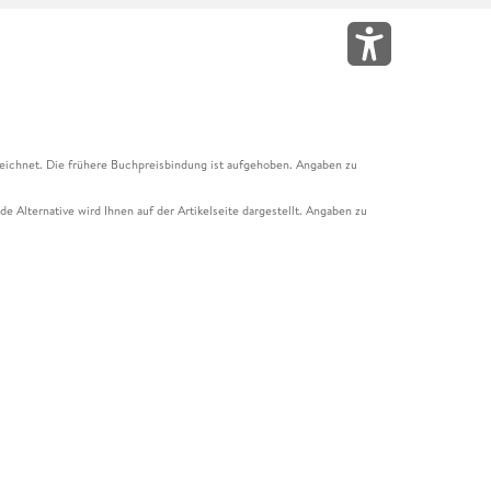
eichnet. Die frühere Buchpreisbindung ist aufgehoben. Angaben zu
e Alternative wird Ihnen auf der Artikelseite dargestellt. Angaben zu
ur Abholung mit Zahlung in der Filiale möglich. Der Gutschein ist nicht
t und das Hugendubel Hörbuch Abo. Der Gutschein ist nicht mit anderen