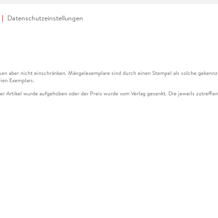
Datenschutzeinstellungen
en aber nicht einschränken. Mängelexemplare sind durch einen Stempel als solche gekennz
ien Exemplars.
ser Artikel wurde aufgehoben oder der Preis wurde vom Verlag gesenkt. Die jeweils zutreffend
ter der Leseprobe übermittelt werden.
kelseite dargestellten Datums vom Verlag angehoben.
g (UVP) des Herstellers.
n zu Preissenkungen beziehen sich auf den vorherigen Preis.
senkungen beziehen sich auf den letzten gebundenen Preis.
kelseite dargestellten Datums vom Verlag angehoben.
n den Gutschein ausschließlich online einlösen unter www.hugendubel.de. Keine Bestellung z
und eBooks) sowie für preisgebundene Kalender, tolino shine (4016621130466), tolino selec
cht möglich. Ein Weiterverkauf und der Handel des Gutscheincodes sind nicht gestattet.