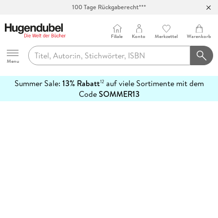
100 Tage Rückgaberecht***
Abholung in über 100 Filialen
Filiale
Konto
Merkzettel
Warenkorb
Hugendubel
Menu
Summer Sale:
13% Rabatt
auf viele Sortimente mit dem
12
mehr
Code
SOMMER13
erfahren