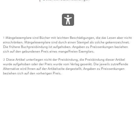
Mängelexemplare sind Bücher mit leichten Beschädigungen, die das Lesen aber nicht
1
einschränken. Mängelexemplare sind durch einen Stempel als solche gekennzeichnet.
Die frühere Buchpreisbindung ist aufgehoben. Angaben zu Preissenkungen beziehen
sich auf den gebundenen Preis eines mangelfreien Exemplars.
Diese Artikel unterliegen nicht der Preisbindung, die Preisbindung dieser Artikel
2
wurde aufgehoben oder der Preis wurde vom Verlag gesenkt. Die jeweils zutreffende
Alternative wird Ihnen auf der Artikelseite dargestellt. Angaben zu Preissenkungen
beziehen sich auf den vorherigen Preis.
Durch Öffnen der Leseprobe willigen Sie ein, dass Daten an den Anbieter der
3
Leseprobe übermittelt werden.
Der gebundene Preis dieses Artikels wird nach Ablauf des auf der Artikelseite
4
dargestellten Datums vom Verlag angehoben.
Der Preisvergleich bezieht sich auf die unverbindliche Preisempfehlung (UVP) des
5
Herstellers.
Der gebundene Preis dieses Artikels wurde vom Verlag gesenkt. Angaben zu
6
Preissenkungen beziehen sich auf den vorherigen Preis.
Die Preisbindung dieses Artikels wurde aufgehoben. Angaben zu Preissenkungen
7