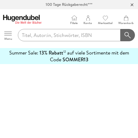
100 Tage Rückgaberecht***
Abholung in über 100 Filialen
Filiale
Konto
Merkzettel
Warenkorb
Hugendubel
Menu
Summer Sale:
13% Rabatt
auf viele Sortimente mit dem
12
mehr
Code
SOMMER13
erfahren