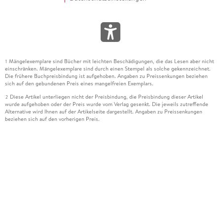
Mängelexemplare sind Bücher mit leichten Beschädigungen, die das Lesen aber nicht
1
einschränken. Mängelexemplare sind durch einen Stempel als solche gekennzeichnet.
Die frühere Buchpreisbindung ist aufgehoben. Angaben zu Preissenkungen beziehen
sich auf den gebundenen Preis eines mangelfreien Exemplars.
Diese Artikel unterliegen nicht der Preisbindung, die Preisbindung dieser Artikel
2
wurde aufgehoben oder der Preis wurde vom Verlag gesenkt. Die jeweils zutreffende
Alternative wird Ihnen auf der Artikelseite dargestellt. Angaben zu Preissenkungen
beziehen sich auf den vorherigen Preis.
Durch Öffnen der Leseprobe willigen Sie ein, dass Daten an den Anbieter der
3
Leseprobe übermittelt werden.
Der gebundene Preis dieses Artikels wird nach Ablauf des auf der Artikelseite
4
dargestellten Datums vom Verlag angehoben.
Der Preisvergleich bezieht sich auf die unverbindliche Preisempfehlung (UVP) des
5
Herstellers.
Der gebundene Preis dieses Artikels wurde vom Verlag gesenkt. Angaben zu
6
Preissenkungen beziehen sich auf den vorherigen Preis.
Die Preisbindung dieses Artikels wurde aufgehoben. Angaben zu Preissenkungen
7