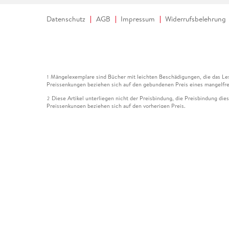
Datenschutz
AGB
Impressum
Widerrufsbelehrung
Mängelexemplare sind Bücher mit leichten Beschädigungen, die das Les
1
Preissenkungen beziehen sich auf den gebundenen Preis eines mangelfre
Diese Artikel unterliegen nicht der Preisbindung, die Preisbindung die
2
Preissenkungen beziehen sich auf den vorherigen Preis.
Durch Öffnen der Leseprobe willigen Sie ein, dass Daten an den Anbie
3
Der gebundene Preis dieses Artikels wird nach Ablauf des auf der Arti
4
Der Preisvergleich bezieht sich auf die unverbindliche Preisempfehlun
5
Der gebundene Preis dieses Artikels wurde vom Verlag gesenkt. Angabe
6
Die Preisbindung dieses Artikels wurde aufgehoben. Angaben zu Preis
7
Der gebundene Preis dieses Artikels wird nach Ablauf des auf der Arti
8
Ihr Gutschein SOMMER13 gilt bis einschließlich 10.08.2026. Sie könne
12
gültig für gesetzlich preisgebundene Artikel (deutschsprachige Bücher 
Gutscheinen und Geschenkkarten kombinierbar. Eine Barauszahlung ist ni