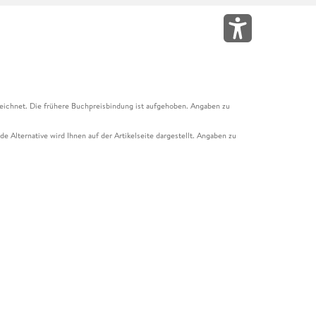
eichnet. Die frühere Buchpreisbindung ist aufgehoben. Angaben zu
e Alternative wird Ihnen auf der Artikelseite dargestellt. Angaben zu
ur Abholung mit Zahlung in der Filiale möglich. Der Gutschein ist nicht
t und das Hugendubel Hörbuch Abo. Der Gutschein ist nicht mit anderen