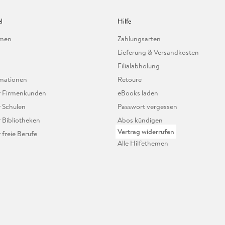
l
Hilfe
hmen
Zahlungsarten
Lieferung & Versandkosten
Filialabholung
mationen
Retoure
ür Firmenkunden
eBooks laden
r Schulen
Passwort vergessen
r Bibliotheken
Abos kündigen
Vertrag widerrufen
r freie Berufe
Alle Hilfethemen