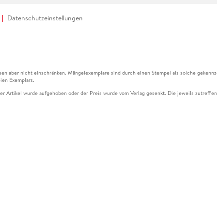
Datenschutzeinstellungen
en aber nicht einschränken. Mängelexemplare sind durch einen Stempel als solche gekennz
ien Exemplars.
ser Artikel wurde aufgehoben oder der Preis wurde vom Verlag gesenkt. Die jeweils zutreffend
ter der Leseprobe übermittelt werden.
kelseite dargestellten Datums vom Verlag angehoben.
g (UVP) des Herstellers.
n zu Preissenkungen beziehen sich auf den vorherigen Preis.
senkungen beziehen sich auf den letzten gebundenen Preis.
kelseite dargestellten Datums vom Verlag angehoben.
n den Gutschein ausschließlich online einlösen unter www.hugendubel.de. Keine Bestellung z
und eBooks) sowie für preisgebundene Kalender, tolino shine (4016621130466), tolino selec
cht möglich. Ein Weiterverkauf und der Handel des Gutscheincodes sind nicht gestattet.