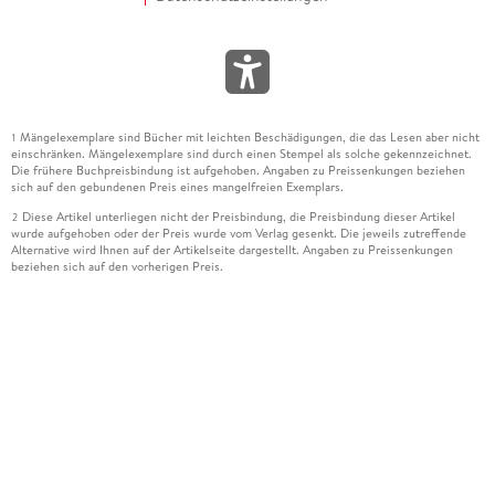
Mängelexemplare sind Bücher mit leichten Beschädigungen, die das Lesen aber nicht
1
einschränken. Mängelexemplare sind durch einen Stempel als solche gekennzeichnet.
Die frühere Buchpreisbindung ist aufgehoben. Angaben zu Preissenkungen beziehen
sich auf den gebundenen Preis eines mangelfreien Exemplars.
Diese Artikel unterliegen nicht der Preisbindung, die Preisbindung dieser Artikel
2
wurde aufgehoben oder der Preis wurde vom Verlag gesenkt. Die jeweils zutreffende
Alternative wird Ihnen auf der Artikelseite dargestellt. Angaben zu Preissenkungen
beziehen sich auf den vorherigen Preis.
Durch Öffnen der Leseprobe willigen Sie ein, dass Daten an den Anbieter der
3
Leseprobe übermittelt werden.
Der gebundene Preis dieses Artikels wird nach Ablauf des auf der Artikelseite
4
dargestellten Datums vom Verlag angehoben.
Der Preisvergleich bezieht sich auf die unverbindliche Preisempfehlung (UVP) des
5
Herstellers.
Der gebundene Preis dieses Artikels wurde vom Verlag gesenkt. Angaben zu
6
Preissenkungen beziehen sich auf den vorherigen Preis.
Die Preisbindung dieses Artikels wurde aufgehoben. Angaben zu Preissenkungen
7