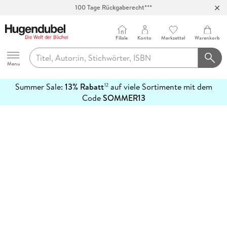
100 Tage Rückgaberecht***
Abholung in über 100 Filialen
Filiale
Konto
Merkzettel
Warenkorb
Hugendubel
Menu
Summer Sale:
13% Rabatt
auf viele Sortimente mit dem
12
mehr
Code
SOMMER13
erfahren