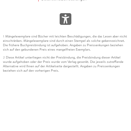
Mängelexemplare sind Bücher mit leichten Beschädigungen, die das Lesen aber nicht
1
einschränken. Mängelexemplare sind durch einen Stempel als solche gekennzeichnet.
Die frühere Buchpreisbindung ist aufgehoben. Angaben zu Preissenkungen beziehen
sich auf den gebundenen Preis eines mangelfreien Exemplars.
Diese Artikel unterliegen nicht der Preisbindung, die Preisbindung dieser Artikel
2
wurde aufgehoben oder der Preis wurde vom Verlag gesenkt. Die jeweils zutreffende
Alternative wird Ihnen auf der Artikelseite dargestellt. Angaben zu Preissenkungen
beziehen sich auf den vorherigen Preis.
Durch Öffnen der Leseprobe willigen Sie ein, dass Daten an den Anbieter der
3
Leseprobe übermittelt werden.
Der gebundene Preis dieses Artikels wird nach Ablauf des auf der Artikelseite
4
dargestellten Datums vom Verlag angehoben.
Der Preisvergleich bezieht sich auf die unverbindliche Preisempfehlung (UVP) des
5
Herstellers.
Der gebundene Preis dieses Artikels wurde vom Verlag gesenkt. Angaben zu
6
Preissenkungen beziehen sich auf den vorherigen Preis.
Die Preisbindung dieses Artikels wurde aufgehoben. Angaben zu Preissenkungen
7