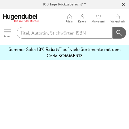
100 Tage Rückgaberecht***
Abholung in über 100 Filialen
Filiale
Konto
Merkzettel
Warenkorb
Hugendubel
Menu
Summer Sale:
13% Rabatt
auf viele Sortimente mit dem
12
mehr
Code
SOMMER13
erfahren