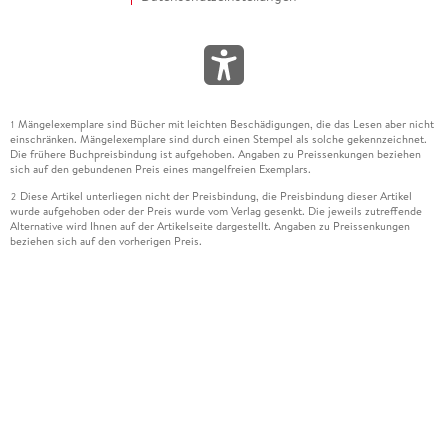
Mängelexemplare sind Bücher mit leichten Beschädigungen, die das Lesen aber nicht
1
einschränken. Mängelexemplare sind durch einen Stempel als solche gekennzeichnet.
Die frühere Buchpreisbindung ist aufgehoben. Angaben zu Preissenkungen beziehen
sich auf den gebundenen Preis eines mangelfreien Exemplars.
Diese Artikel unterliegen nicht der Preisbindung, die Preisbindung dieser Artikel
2
wurde aufgehoben oder der Preis wurde vom Verlag gesenkt. Die jeweils zutreffende
Alternative wird Ihnen auf der Artikelseite dargestellt. Angaben zu Preissenkungen
beziehen sich auf den vorherigen Preis.
Durch Öffnen der Leseprobe willigen Sie ein, dass Daten an den Anbieter der
3
Leseprobe übermittelt werden.
Der gebundene Preis dieses Artikels wird nach Ablauf des auf der Artikelseite
4
dargestellten Datums vom Verlag angehoben.
Der Preisvergleich bezieht sich auf die unverbindliche Preisempfehlung (UVP) des
5
Herstellers.
Der gebundene Preis dieses Artikels wurde vom Verlag gesenkt. Angaben zu
6
Preissenkungen beziehen sich auf den vorherigen Preis.
Die Preisbindung dieses Artikels wurde aufgehoben. Angaben zu Preissenkungen
7