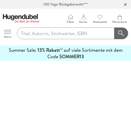
100 Tage Rückgaberecht***
Abholung in über 100 Filialen
Filiale
Konto
Merkzettel
Warenkorb
Hugendubel
Menu
Summer Sale:
13% Rabatt
auf viele Sortimente mit dem
12
mehr
Code
SOMMER13
erfahren