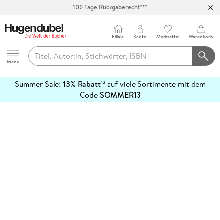
100 Tage Rückgaberecht***
Abholung in über 100 Filialen
Filiale
Konto
Merkzettel
Warenkorb
Hugendubel
Menu
Summer Sale:
13% Rabatt
auf viele Sortimente mit dem
12
mehr
Code
SOMMER13
erfahren