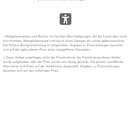
Mängelexemplare sind Bücher mit leichten Beschädigungen, die das Lesen aber nicht
1
einschränken. Mängelexemplare sind durch einen Stempel als solche gekennzeichnet.
Die frühere Buchpreisbindung ist aufgehoben. Angaben zu Preissenkungen beziehen
sich auf den gebundenen Preis eines mangelfreien Exemplars.
Diese Artikel unterliegen nicht der Preisbindung, die Preisbindung dieser Artikel
2
wurde aufgehoben oder der Preis wurde vom Verlag gesenkt. Die jeweils zutreffende
Alternative wird Ihnen auf der Artikelseite dargestellt. Angaben zu Preissenkungen
beziehen sich auf den vorherigen Preis.
Durch Öffnen der Leseprobe willigen Sie ein, dass Daten an den Anbieter der
3
Leseprobe übermittelt werden.
Der gebundene Preis dieses Artikels wird nach Ablauf des auf der Artikelseite
4
dargestellten Datums vom Verlag angehoben.
Der Preisvergleich bezieht sich auf die unverbindliche Preisempfehlung (UVP) des
5
Herstellers.
Der gebundene Preis dieses Artikels wurde vom Verlag gesenkt. Angaben zu
6
Preissenkungen beziehen sich auf den vorherigen Preis.
Die Preisbindung dieses Artikels wurde aufgehoben. Angaben zu Preissenkungen
7