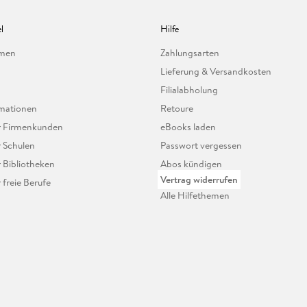
l
Hilfe
hmen
Zahlungsarten
Lieferung & Versandkosten
Filialabholung
mationen
Retoure
ür Firmenkunden
eBooks laden
r Schulen
Passwort vergessen
r Bibliotheken
Abos kündigen
Vertrag widerrufen
r freie Berufe
Alle Hilfethemen