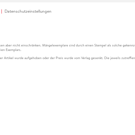
Datenschutzeinstellungen
en aber nicht einschränken. Mängelexemplare sind durch einen Stempel als solche gekennz
ien Exemplars.
ser Artikel wurde aufgehoben oder der Preis wurde vom Verlag gesenkt. Die jeweils zutreffend
ter der Leseprobe übermittelt werden.
kelseite dargestellten Datums vom Verlag angehoben.
g (UVP) des Herstellers.
n zu Preissenkungen beziehen sich auf den vorherigen Preis.
senkungen beziehen sich auf den letzten gebundenen Preis.
kelseite dargestellten Datums vom Verlag angehoben.
n den Gutschein ausschließlich online einlösen unter www.hugendubel.de. Keine Bestellung z
und eBooks) sowie für preisgebundene Kalender, tolino shine (4016621130466), tolino selec
cht möglich. Ein Weiterverkauf und der Handel des Gutscheincodes sind nicht gestattet.