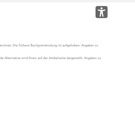
eichnet. Die frühere Buchpreisbindung ist aufgehoben. Angaben zu
e Alternative wird Ihnen auf der Artikelseite dargestellt. Angaben zu
ur Abholung mit Zahlung in der Filiale möglich. Der Gutschein ist nicht
t und das Hugendubel Hörbuch Abo. Der Gutschein ist nicht mit anderen