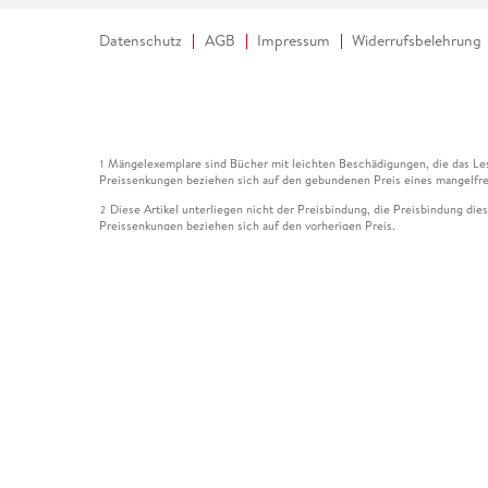
Datenschutz
AGB
Impressum
Widerrufsbelehrung
Mängelexemplare sind Bücher mit leichten Beschädigungen, die das Les
1
Preissenkungen beziehen sich auf den gebundenen Preis eines mangelfre
Diese Artikel unterliegen nicht der Preisbindung, die Preisbindung die
2
Preissenkungen beziehen sich auf den vorherigen Preis.
Durch Öffnen der Leseprobe willigen Sie ein, dass Daten an den Anbie
3
Der gebundene Preis dieses Artikels wird nach Ablauf des auf der Arti
4
Der Preisvergleich bezieht sich auf die unverbindliche Preisempfehlun
5
Der gebundene Preis dieses Artikels wurde vom Verlag gesenkt. Angabe
6
Die Preisbindung dieses Artikels wurde aufgehoben. Angaben zu Preis
7
Der gebundene Preis dieses Artikels wird nach Ablauf des auf der Arti
8
Ihr Gutschein SOMMER13 gilt bis einschließlich 10.08.2026. Sie könne
12
gültig für gesetzlich preisgebundene Artikel (deutschsprachige Bücher 
Gutscheinen und Geschenkkarten kombinierbar. Eine Barauszahlung ist ni