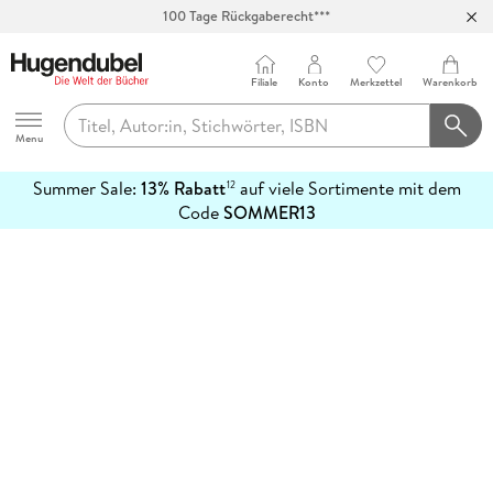
100 Tage Rückgaberecht***
Abholung in über 100 Filialen
Filiale
Konto
Merkzettel
Warenkorb
Hugendubel
Menu
Summer Sale:
13% Rabatt
auf viele Sortimente mit dem
12
mehr
Code
SOMMER13
erfahren