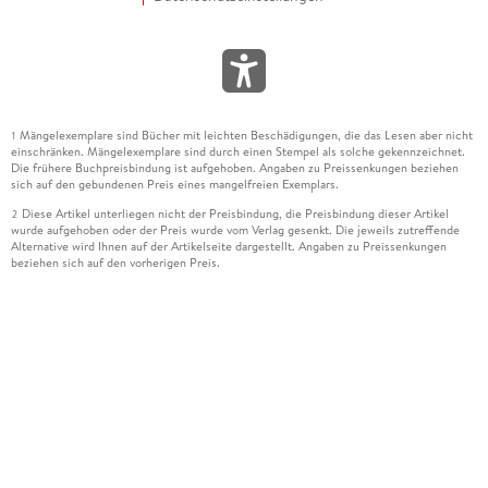
Mängelexemplare sind Bücher mit leichten Beschädigungen, die das Lesen aber nicht
1
einschränken. Mängelexemplare sind durch einen Stempel als solche gekennzeichnet.
Die frühere Buchpreisbindung ist aufgehoben. Angaben zu Preissenkungen beziehen
sich auf den gebundenen Preis eines mangelfreien Exemplars.
Diese Artikel unterliegen nicht der Preisbindung, die Preisbindung dieser Artikel
2
wurde aufgehoben oder der Preis wurde vom Verlag gesenkt. Die jeweils zutreffende
Alternative wird Ihnen auf der Artikelseite dargestellt. Angaben zu Preissenkungen
beziehen sich auf den vorherigen Preis.
Durch Öffnen der Leseprobe willigen Sie ein, dass Daten an den Anbieter der
3
Leseprobe übermittelt werden.
Der gebundene Preis dieses Artikels wird nach Ablauf des auf der Artikelseite
4
dargestellten Datums vom Verlag angehoben.
Der Preisvergleich bezieht sich auf die unverbindliche Preisempfehlung (UVP) des
5
Herstellers.
Der gebundene Preis dieses Artikels wurde vom Verlag gesenkt. Angaben zu
6
Preissenkungen beziehen sich auf den vorherigen Preis.
Die Preisbindung dieses Artikels wurde aufgehoben. Angaben zu Preissenkungen
7