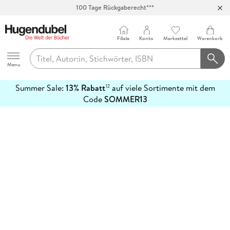
100 Tage Rückgaberecht***
Abholung in über 100 Filialen
Filiale
Konto
Merkzettel
Warenkorb
Hugendubel
Menu
Summer Sale:
13% Rabatt
auf viele Sortimente mit dem
12
mehr
Code
SOMMER13
erfahren