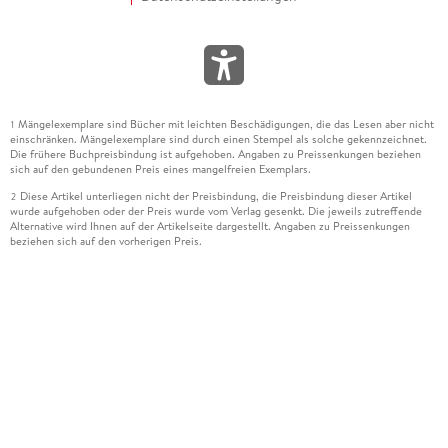
Mängelexemplare sind Bücher mit leichten Beschädigungen, die das Lesen aber nicht
1
einschränken. Mängelexemplare sind durch einen Stempel als solche gekennzeichnet.
Die frühere Buchpreisbindung ist aufgehoben. Angaben zu Preissenkungen beziehen
sich auf den gebundenen Preis eines mangelfreien Exemplars.
Diese Artikel unterliegen nicht der Preisbindung, die Preisbindung dieser Artikel
2
wurde aufgehoben oder der Preis wurde vom Verlag gesenkt. Die jeweils zutreffende
Alternative wird Ihnen auf der Artikelseite dargestellt. Angaben zu Preissenkungen
beziehen sich auf den vorherigen Preis.
Durch Öffnen der Leseprobe willigen Sie ein, dass Daten an den Anbieter der
3
Leseprobe übermittelt werden.
Der gebundene Preis dieses Artikels wird nach Ablauf des auf der Artikelseite
4
dargestellten Datums vom Verlag angehoben.
Der Preisvergleich bezieht sich auf die unverbindliche Preisempfehlung (UVP) des
5
Herstellers.
Der gebundene Preis dieses Artikels wurde vom Verlag gesenkt. Angaben zu
6
Preissenkungen beziehen sich auf den vorherigen Preis.
Die Preisbindung dieses Artikels wurde aufgehoben. Angaben zu Preissenkungen
7