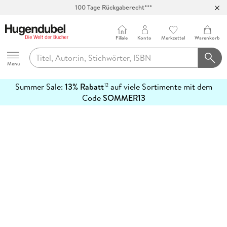
100 Tage Rückgaberecht***
Abholung in über 100 Filialen
Filiale
Konto
Merkzettel
Warenkorb
Hugendubel
Menu
Summer Sale:
13% Rabatt
auf viele Sortimente mit dem
12
mehr
Code
SOMMER13
erfahren