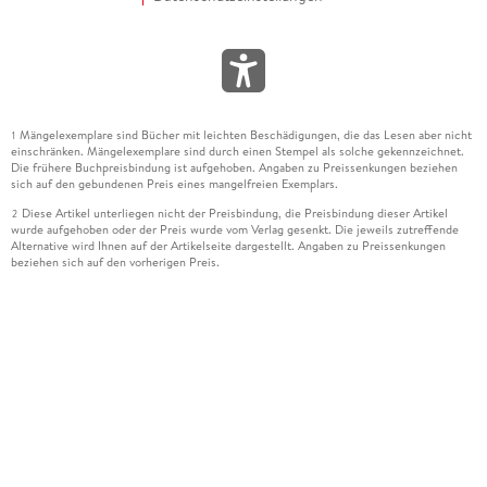
Mängelexemplare sind Bücher mit leichten Beschädigungen, die das Lesen aber nicht
1
einschränken. Mängelexemplare sind durch einen Stempel als solche gekennzeichnet.
Die frühere Buchpreisbindung ist aufgehoben. Angaben zu Preissenkungen beziehen
sich auf den gebundenen Preis eines mangelfreien Exemplars.
Diese Artikel unterliegen nicht der Preisbindung, die Preisbindung dieser Artikel
2
wurde aufgehoben oder der Preis wurde vom Verlag gesenkt. Die jeweils zutreffende
Alternative wird Ihnen auf der Artikelseite dargestellt. Angaben zu Preissenkungen
beziehen sich auf den vorherigen Preis.
Durch Öffnen der Leseprobe willigen Sie ein, dass Daten an den Anbieter der
3
Leseprobe übermittelt werden.
Der gebundene Preis dieses Artikels wird nach Ablauf des auf der Artikelseite
4
dargestellten Datums vom Verlag angehoben.
Der Preisvergleich bezieht sich auf die unverbindliche Preisempfehlung (UVP) des
5
Herstellers.
Der gebundene Preis dieses Artikels wurde vom Verlag gesenkt. Angaben zu
6
Preissenkungen beziehen sich auf den vorherigen Preis.
Die Preisbindung dieses Artikels wurde aufgehoben. Angaben zu Preissenkungen
7