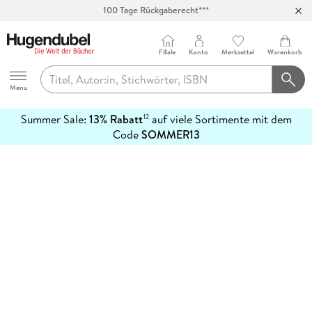
100 Tage Rückgaberecht***
Abholung in über 100 Filialen
Filiale
Konto
Merkzettel
Warenkorb
Hugendubel
Menu
Summer Sale:
13% Rabatt
auf viele Sortimente mit dem
12
mehr
Code
SOMMER13
erfahren