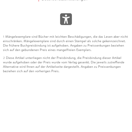
Mängelexemplare sind Bücher mit leichten Beschädigungen, die das Lesen aber nicht
1
einschränken. Mängelexemplare sind durch einen Stempel als solche gekennzeichnet.
Die frühere Buchpreisbindung ist aufgehoben. Angaben zu Preissenkungen beziehen
sich auf den gebundenen Preis eines mangelfreien Exemplars.
Diese Artikel unterliegen nicht der Preisbindung, die Preisbindung dieser Artikel
2
wurde aufgehoben oder der Preis wurde vom Verlag gesenkt. Die jeweils zutreffende
Alternative wird Ihnen auf der Artikelseite dargestellt. Angaben zu Preissenkungen
beziehen sich auf den vorherigen Preis.
Durch Öffnen der Leseprobe willigen Sie ein, dass Daten an den Anbieter der
3
Leseprobe übermittelt werden.
Der gebundene Preis dieses Artikels wird nach Ablauf des auf der Artikelseite
4
dargestellten Datums vom Verlag angehoben.
Der Preisvergleich bezieht sich auf die unverbindliche Preisempfehlung (UVP) des
5
Herstellers.
Der gebundene Preis dieses Artikels wurde vom Verlag gesenkt. Angaben zu
6
Preissenkungen beziehen sich auf den vorherigen Preis.
Die Preisbindung dieses Artikels wurde aufgehoben. Angaben zu Preissenkungen
7