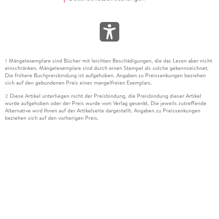
Mängelexemplare sind Bücher mit leichten Beschädigungen, die das Lesen aber nicht
1
einschränken. Mängelexemplare sind durch einen Stempel als solche gekennzeichnet.
Die frühere Buchpreisbindung ist aufgehoben. Angaben zu Preissenkungen beziehen
sich auf den gebundenen Preis eines mangelfreien Exemplars.
Diese Artikel unterliegen nicht der Preisbindung, die Preisbindung dieser Artikel
2
wurde aufgehoben oder der Preis wurde vom Verlag gesenkt. Die jeweils zutreffende
Alternative wird Ihnen auf der Artikelseite dargestellt. Angaben zu Preissenkungen
beziehen sich auf den vorherigen Preis.
Durch Öffnen der Leseprobe willigen Sie ein, dass Daten an den Anbieter der
3
Leseprobe übermittelt werden.
Der gebundene Preis dieses Artikels wird nach Ablauf des auf der Artikelseite
4
dargestellten Datums vom Verlag angehoben.
Der Preisvergleich bezieht sich auf die unverbindliche Preisempfehlung (UVP) des
5
Herstellers.
Der gebundene Preis dieses Artikels wurde vom Verlag gesenkt. Angaben zu
6
Preissenkungen beziehen sich auf den vorherigen Preis.
Die Preisbindung dieses Artikels wurde aufgehoben. Angaben zu Preissenkungen
7