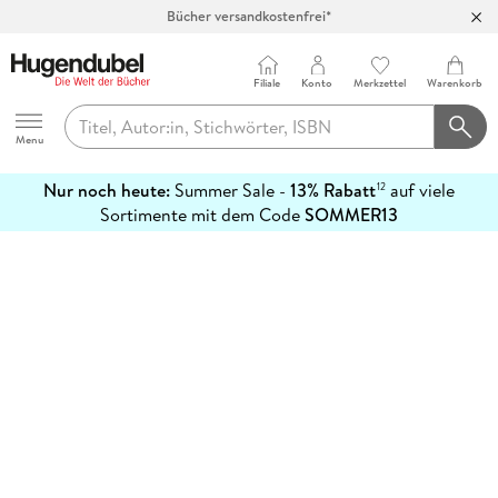
Bücher versandkostenfrei*
100 Tage Rückgaberecht***
Abholung in über 100 Filialen
Filiale
Konto
Merkzettel
Warenkorb
Hugendubel
Menu
Nur noch heute:
Summer Sale -
13% Rabatt
auf viele
12
mehr
Sortimente mit dem Code
SOMMER13
erfahren