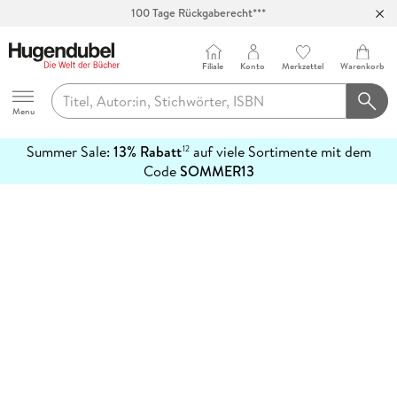
100 Tage Rückgaberecht***
Abholung in über 100 Filialen
Filiale
Konto
Merkzettel
Warenkorb
Hugendubel
Menu
Summer Sale:
13% Rabatt
auf viele Sortimente mit dem
12
mehr
Code
SOMMER13
erfahren