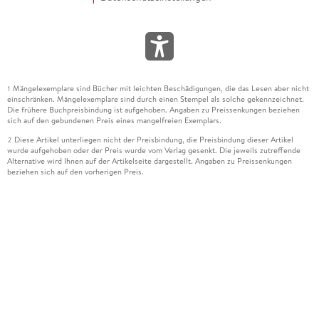
Mängelexemplare sind Bücher mit leichten Beschädigungen, die das Lesen aber nicht
1
einschränken. Mängelexemplare sind durch einen Stempel als solche gekennzeichnet.
Die frühere Buchpreisbindung ist aufgehoben. Angaben zu Preissenkungen beziehen
sich auf den gebundenen Preis eines mangelfreien Exemplars.
Diese Artikel unterliegen nicht der Preisbindung, die Preisbindung dieser Artikel
2
wurde aufgehoben oder der Preis wurde vom Verlag gesenkt. Die jeweils zutreffende
Alternative wird Ihnen auf der Artikelseite dargestellt. Angaben zu Preissenkungen
beziehen sich auf den vorherigen Preis.
Durch Öffnen der Leseprobe willigen Sie ein, dass Daten an den Anbieter der
3
Leseprobe übermittelt werden.
Der gebundene Preis dieses Artikels wird nach Ablauf des auf der Artikelseite
4
dargestellten Datums vom Verlag angehoben.
Der Preisvergleich bezieht sich auf die unverbindliche Preisempfehlung (UVP) des
5
Herstellers.
Der gebundene Preis dieses Artikels wurde vom Verlag gesenkt. Angaben zu
6
Preissenkungen beziehen sich auf den vorherigen Preis.
Die Preisbindung dieses Artikels wurde aufgehoben. Angaben zu Preissenkungen
7