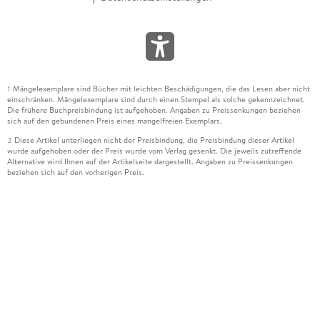
Mängelexemplare sind Bücher mit leichten Beschädigungen, die das Lesen aber nicht
1
einschränken. Mängelexemplare sind durch einen Stempel als solche gekennzeichnet.
Die frühere Buchpreisbindung ist aufgehoben. Angaben zu Preissenkungen beziehen
sich auf den gebundenen Preis eines mangelfreien Exemplars.
Diese Artikel unterliegen nicht der Preisbindung, die Preisbindung dieser Artikel
2
wurde aufgehoben oder der Preis wurde vom Verlag gesenkt. Die jeweils zutreffende
Alternative wird Ihnen auf der Artikelseite dargestellt. Angaben zu Preissenkungen
beziehen sich auf den vorherigen Preis.
Durch Öffnen der Leseprobe willigen Sie ein, dass Daten an den Anbieter der
3
Leseprobe übermittelt werden.
Der gebundene Preis dieses Artikels wird nach Ablauf des auf der Artikelseite
4
dargestellten Datums vom Verlag angehoben.
Der Preisvergleich bezieht sich auf die unverbindliche Preisempfehlung (UVP) des
5
Herstellers.
Der gebundene Preis dieses Artikels wurde vom Verlag gesenkt. Angaben zu
6
Preissenkungen beziehen sich auf den vorherigen Preis.
Die Preisbindung dieses Artikels wurde aufgehoben. Angaben zu Preissenkungen
7