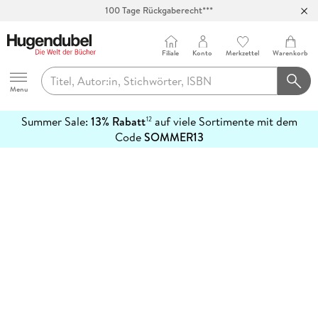
100 Tage Rückgaberecht***
Abholung in über 100 Filialen
Filiale
Konto
Merkzettel
Warenkorb
Hugendubel
Menu
Summer Sale:
13% Rabatt
auf viele Sortimente mit dem
12
mehr
Code
SOMMER13
erfahren