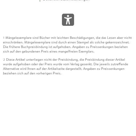
Mängelexemplare sind Bücher mit leichten Beschädigungen, die das Lesen aber nicht
1
einschränken. Mängelexemplare sind durch einen Stempel als solche gekennzeichnet.
Die frühere Buchpreisbindung ist aufgehoben. Angaben zu Preissenkungen beziehen
sich auf den gebundenen Preis eines mangelfreien Exemplars.
Diese Artikel unterliegen nicht der Preisbindung, die Preisbindung dieser Artikel
2
wurde aufgehoben oder der Preis wurde vom Verlag gesenkt. Die jeweils zutreffende
Alternative wird Ihnen auf der Artikelseite dargestellt. Angaben zu Preissenkungen
beziehen sich auf den vorherigen Preis.
Durch Öffnen der Leseprobe willigen Sie ein, dass Daten an den Anbieter der
3
Leseprobe übermittelt werden.
Der gebundene Preis dieses Artikels wird nach Ablauf des auf der Artikelseite
4
dargestellten Datums vom Verlag angehoben.
Der Preisvergleich bezieht sich auf die unverbindliche Preisempfehlung (UVP) des
5
Herstellers.
Der gebundene Preis dieses Artikels wurde vom Verlag gesenkt. Angaben zu
6
Preissenkungen beziehen sich auf den vorherigen Preis.
Die Preisbindung dieses Artikels wurde aufgehoben. Angaben zu Preissenkungen
7