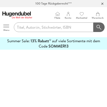
100 Tage Rückgaberecht***
Abholung in über 100 Filialen
Filiale
Konto
Merkzettel
Warenkorb
Hugendubel
Menu
Summer Sale:
13% Rabatt
auf viele Sortimente mit dem
12
mehr
Code
SOMMER13
erfahren