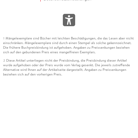
Mängelexemplare sind Bücher mit leichten Beschädigungen, die das Lesen aber nicht
1
einschränken. Mängelexemplare sind durch einen Stempel als solche gekennzeichnet.
Die frühere Buchpreisbindung ist aufgehoben. Angaben zu Preissenkungen beziehen
sich auf den gebundenen Preis eines mangelfreien Exemplars.
Diese Artikel unterliegen nicht der Preisbindung, die Preisbindung dieser Artikel
2
wurde aufgehoben oder der Preis wurde vom Verlag gesenkt. Die jeweils zutreffende
Alternative wird Ihnen auf der Artikelseite dargestellt. Angaben zu Preissenkungen
beziehen sich auf den vorherigen Preis.
Durch Öffnen der Leseprobe willigen Sie ein, dass Daten an den Anbieter der
3
Leseprobe übermittelt werden.
Der gebundene Preis dieses Artikels wird nach Ablauf des auf der Artikelseite
4
dargestellten Datums vom Verlag angehoben.
Der Preisvergleich bezieht sich auf die unverbindliche Preisempfehlung (UVP) des
5
Herstellers.
Der gebundene Preis dieses Artikels wurde vom Verlag gesenkt. Angaben zu
6
Preissenkungen beziehen sich auf den vorherigen Preis.
Die Preisbindung dieses Artikels wurde aufgehoben. Angaben zu Preissenkungen
7