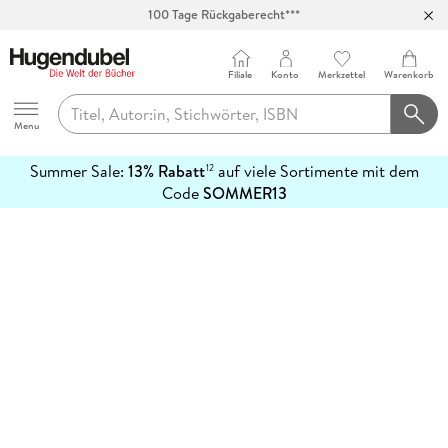
100 Tage Rückgaberecht***
Abholung in über 100 Filialen
Filiale
Konto
Merkzettel
Warenkorb
Hugendubel
Menu
Summer Sale:
13% Rabatt
auf viele Sortimente mit dem
12
mehr
Code
SOMMER13
erfahren