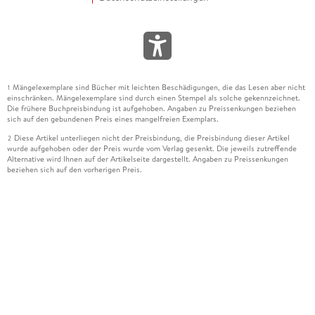
Mängelexemplare sind Bücher mit leichten Beschädigungen, die das Lesen aber nicht
1
einschränken. Mängelexemplare sind durch einen Stempel als solche gekennzeichnet.
Die frühere Buchpreisbindung ist aufgehoben. Angaben zu Preissenkungen beziehen
sich auf den gebundenen Preis eines mangelfreien Exemplars.
Diese Artikel unterliegen nicht der Preisbindung, die Preisbindung dieser Artikel
2
wurde aufgehoben oder der Preis wurde vom Verlag gesenkt. Die jeweils zutreffende
Alternative wird Ihnen auf der Artikelseite dargestellt. Angaben zu Preissenkungen
beziehen sich auf den vorherigen Preis.
Durch Öffnen der Leseprobe willigen Sie ein, dass Daten an den Anbieter der
3
Leseprobe übermittelt werden.
Der gebundene Preis dieses Artikels wird nach Ablauf des auf der Artikelseite
4
dargestellten Datums vom Verlag angehoben.
Der Preisvergleich bezieht sich auf die unverbindliche Preisempfehlung (UVP) des
5
Herstellers.
Der gebundene Preis dieses Artikels wurde vom Verlag gesenkt. Angaben zu
6
Preissenkungen beziehen sich auf den vorherigen Preis.
Die Preisbindung dieses Artikels wurde aufgehoben. Angaben zu Preissenkungen
7