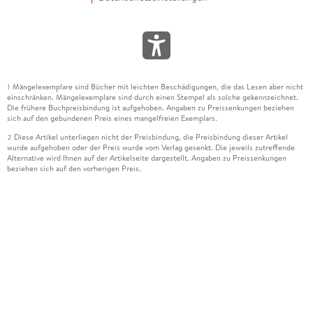
Mängelexemplare sind Bücher mit leichten Beschädigungen, die das Lesen aber nicht
1
einschränken. Mängelexemplare sind durch einen Stempel als solche gekennzeichnet.
Die frühere Buchpreisbindung ist aufgehoben. Angaben zu Preissenkungen beziehen
sich auf den gebundenen Preis eines mangelfreien Exemplars.
Diese Artikel unterliegen nicht der Preisbindung, die Preisbindung dieser Artikel
2
wurde aufgehoben oder der Preis wurde vom Verlag gesenkt. Die jeweils zutreffende
Alternative wird Ihnen auf der Artikelseite dargestellt. Angaben zu Preissenkungen
beziehen sich auf den vorherigen Preis.
Durch Öffnen der Leseprobe willigen Sie ein, dass Daten an den Anbieter der
3
Leseprobe übermittelt werden.
Der gebundene Preis dieses Artikels wird nach Ablauf des auf der Artikelseite
4
dargestellten Datums vom Verlag angehoben.
Der Preisvergleich bezieht sich auf die unverbindliche Preisempfehlung (UVP) des
5
Herstellers.
Der gebundene Preis dieses Artikels wurde vom Verlag gesenkt. Angaben zu
6
Preissenkungen beziehen sich auf den vorherigen Preis.
Die Preisbindung dieses Artikels wurde aufgehoben. Angaben zu Preissenkungen
7