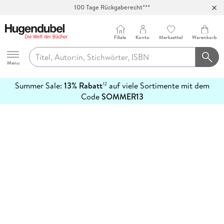
100 Tage Rückgaberecht***
Abholung in über 100 Filialen
Filiale
Konto
Merkzettel
Warenkorb
Hugendubel
Menu
Summer Sale:
13% Rabatt
auf viele Sortimente mit dem
12
mehr
Code
SOMMER13
erfahren