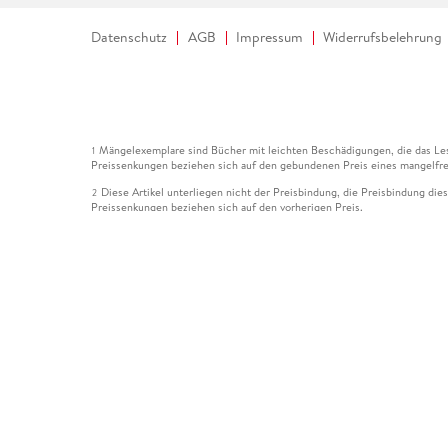
Datenschutz
AGB
Impressum
Widerrufsbelehrung
Mängelexemplare sind Bücher mit leichten Beschädigungen, die das Les
1
Preissenkungen beziehen sich auf den gebundenen Preis eines mangelfre
Diese Artikel unterliegen nicht der Preisbindung, die Preisbindung die
2
Preissenkungen beziehen sich auf den vorherigen Preis.
Durch Öffnen der Leseprobe willigen Sie ein, dass Daten an den Anbie
3
Der gebundene Preis dieses Artikels wird nach Ablauf des auf der Arti
4
Der Preisvergleich bezieht sich auf die unverbindliche Preisempfehlun
5
Der gebundene Preis dieses Artikels wurde vom Verlag gesenkt. Angabe
6
Die Preisbindung dieses Artikels wurde aufgehoben. Angaben zu Preis
7
Der gebundene Preis dieses Artikels wird nach Ablauf des auf der Arti
8
Ihr Gutschein SOMMER13 gilt bis einschließlich 10.08.2026. Sie könne
12
gültig für gesetzlich preisgebundene Artikel (deutschsprachige Bücher 
Gutscheinen und Geschenkkarten kombinierbar. Eine Barauszahlung ist ni