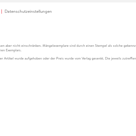
Datenschutzeinstellungen
en aber nicht einschränken. Mängelexemplare sind durch einen Stempel als solche gekennz
ien Exemplars.
ser Artikel wurde aufgehoben oder der Preis wurde vom Verlag gesenkt. Die jeweils zutreffend
ter der Leseprobe übermittelt werden.
kelseite dargestellten Datums vom Verlag angehoben.
g (UVP) des Herstellers.
n zu Preissenkungen beziehen sich auf den vorherigen Preis.
senkungen beziehen sich auf den letzten gebundenen Preis.
kelseite dargestellten Datums vom Verlag angehoben.
n den Gutschein ausschließlich online einlösen unter www.hugendubel.de. Keine Bestellung z
und eBooks) sowie für preisgebundene Kalender, tolino shine (4016621130466), tolino selec
cht möglich. Ein Weiterverkauf und der Handel des Gutscheincodes sind nicht gestattet.