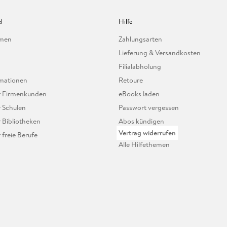
l
Hilfe
hmen
Zahlungsarten
Lieferung & Versandkosten
Filialabholung
mationen
Retoure
ür Firmenkunden
eBooks laden
r Schulen
Passwort vergessen
r Bibliotheken
Abos kündigen
Vertrag widerrufen
r freie Berufe
Alle Hilfethemen