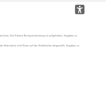
eichnet. Die frühere Buchpreisbindung ist aufgehoben. Angaben zu
e Alternative wird Ihnen auf der Artikelseite dargestellt. Angaben zu
ur Abholung mit Zahlung in der Filiale möglich. Der Gutschein ist nicht
t und das Hugendubel Hörbuch Abo. Der Gutschein ist nicht mit anderen