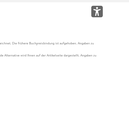
eichnet. Die frühere Buchpreisbindung ist aufgehoben. Angaben zu
e Alternative wird Ihnen auf der Artikelseite dargestellt. Angaben zu
ur Abholung mit Zahlung in der Filiale möglich. Der Gutschein ist nicht
t und das Hugendubel Hörbuch Abo. Der Gutschein ist nicht mit anderen