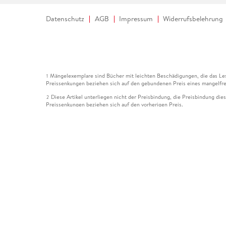
Datenschutz
AGB
Impressum
Widerrufsbelehrung
Mängelexemplare sind Bücher mit leichten Beschädigungen, die das Les
1
Preissenkungen beziehen sich auf den gebundenen Preis eines mangelfre
Diese Artikel unterliegen nicht der Preisbindung, die Preisbindung die
2
Preissenkungen beziehen sich auf den vorherigen Preis.
Durch Öffnen der Leseprobe willigen Sie ein, dass Daten an den Anbie
3
Der gebundene Preis dieses Artikels wird nach Ablauf des auf der Arti
4
Der Preisvergleich bezieht sich auf die unverbindliche Preisempfehlun
5
Der gebundene Preis dieses Artikels wurde vom Verlag gesenkt. Angabe
6
Die Preisbindung dieses Artikels wurde aufgehoben. Angaben zu Preis
7
Der gebundene Preis dieses Artikels wird nach Ablauf des auf der Arti
8
Ihr Gutschein SOMMER13 gilt bis einschließlich 10.08.2026. Sie könne
12
gültig für gesetzlich preisgebundene Artikel (deutschsprachige Bücher 
Gutscheinen und Geschenkkarten kombinierbar. Eine Barauszahlung ist ni