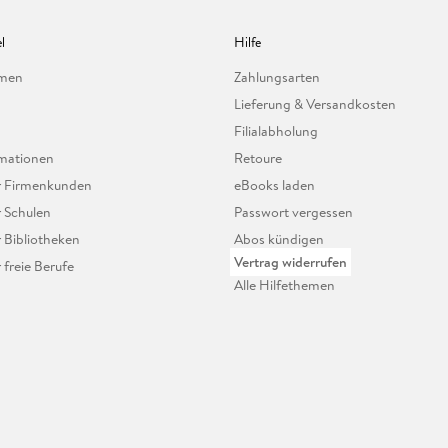
l
Hilfe
hmen
Zahlungsarten
Lieferung & Versandkosten
Filialabholung
mationen
Retoure
ür Firmenkunden
eBooks laden
r Schulen
Passwort vergessen
r Bibliotheken
Abos kündigen
Vertrag widerrufen
r freie Berufe
Alle Hilfethemen