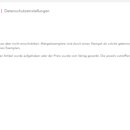
Datenschutzeinstellungen
en aber nicht einschränken. Mängelexemplare sind durch einen Stempel als solche gekennz
ien Exemplars.
ser Artikel wurde aufgehoben oder der Preis wurde vom Verlag gesenkt. Die jeweils zutreffend
ter der Leseprobe übermittelt werden.
kelseite dargestellten Datums vom Verlag angehoben.
g (UVP) des Herstellers.
n zu Preissenkungen beziehen sich auf den vorherigen Preis.
senkungen beziehen sich auf den letzten gebundenen Preis.
kelseite dargestellten Datums vom Verlag angehoben.
n den Gutschein ausschließlich online einlösen unter www.hugendubel.de. Keine Bestellung z
und eBooks) sowie für preisgebundene Kalender, tolino shine (4016621130466), tolino selec
cht möglich. Ein Weiterverkauf und der Handel des Gutscheincodes sind nicht gestattet.