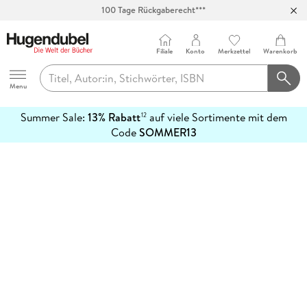
100 Tage Rückgaberecht***
Abholung in über 100 Filialen
Filiale
Konto
Merkzettel
Warenkorb
Hugendubel
Menu
Summer Sale:
13% Rabatt
auf viele Sortimente mit dem
12
mehr
Code
SOMMER13
erfahren