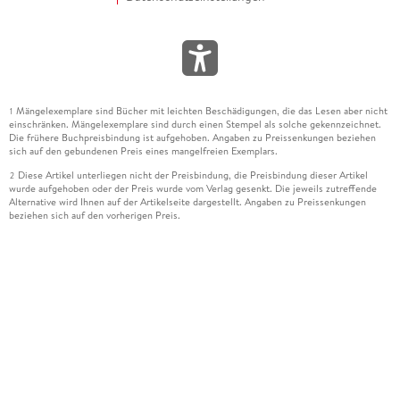
Mängelexemplare sind Bücher mit leichten Beschädigungen, die das Lesen aber nicht
1
einschränken. Mängelexemplare sind durch einen Stempel als solche gekennzeichnet.
Die frühere Buchpreisbindung ist aufgehoben. Angaben zu Preissenkungen beziehen
sich auf den gebundenen Preis eines mangelfreien Exemplars.
Diese Artikel unterliegen nicht der Preisbindung, die Preisbindung dieser Artikel
2
wurde aufgehoben oder der Preis wurde vom Verlag gesenkt. Die jeweils zutreffende
Alternative wird Ihnen auf der Artikelseite dargestellt. Angaben zu Preissenkungen
beziehen sich auf den vorherigen Preis.
Durch Öffnen der Leseprobe willigen Sie ein, dass Daten an den Anbieter der
3
Leseprobe übermittelt werden.
Der gebundene Preis dieses Artikels wird nach Ablauf des auf der Artikelseite
4
dargestellten Datums vom Verlag angehoben.
Der Preisvergleich bezieht sich auf die unverbindliche Preisempfehlung (UVP) des
5
Herstellers.
Der gebundene Preis dieses Artikels wurde vom Verlag gesenkt. Angaben zu
6
Preissenkungen beziehen sich auf den vorherigen Preis.
Die Preisbindung dieses Artikels wurde aufgehoben. Angaben zu Preissenkungen
7