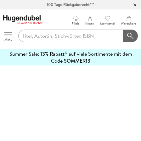
100 Tage Rückgaberecht***
Abholung in über 100 Filialen
Filiale
Konto
Merkzettel
Warenkorb
Hugendubel
Menu
Summer Sale:
13% Rabatt
auf viele Sortimente mit dem
12
mehr
Code
SOMMER13
erfahren