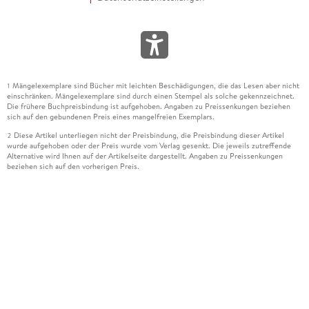
Mängelexemplare sind Bücher mit leichten Beschädigungen, die das Lesen aber nicht
1
einschränken. Mängelexemplare sind durch einen Stempel als solche gekennzeichnet.
Die frühere Buchpreisbindung ist aufgehoben. Angaben zu Preissenkungen beziehen
sich auf den gebundenen Preis eines mangelfreien Exemplars.
Diese Artikel unterliegen nicht der Preisbindung, die Preisbindung dieser Artikel
2
wurde aufgehoben oder der Preis wurde vom Verlag gesenkt. Die jeweils zutreffende
Alternative wird Ihnen auf der Artikelseite dargestellt. Angaben zu Preissenkungen
beziehen sich auf den vorherigen Preis.
Durch Öffnen der Leseprobe willigen Sie ein, dass Daten an den Anbieter der
3
Leseprobe übermittelt werden.
Der gebundene Preis dieses Artikels wird nach Ablauf des auf der Artikelseite
4
dargestellten Datums vom Verlag angehoben.
Der Preisvergleich bezieht sich auf die unverbindliche Preisempfehlung (UVP) des
5
Herstellers.
Der gebundene Preis dieses Artikels wurde vom Verlag gesenkt. Angaben zu
6
Preissenkungen beziehen sich auf den vorherigen Preis.
Die Preisbindung dieses Artikels wurde aufgehoben. Angaben zu Preissenkungen
7