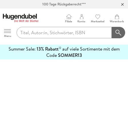
100 Tage Rückgaberecht***
Abholung in über 100 Filialen
Filiale
Konto
Merkzettel
Warenkorb
Hugendubel
Menu
Summer Sale:
13% Rabatt
auf viele Sortimente mit dem
12
mehr
Code
SOMMER13
erfahren