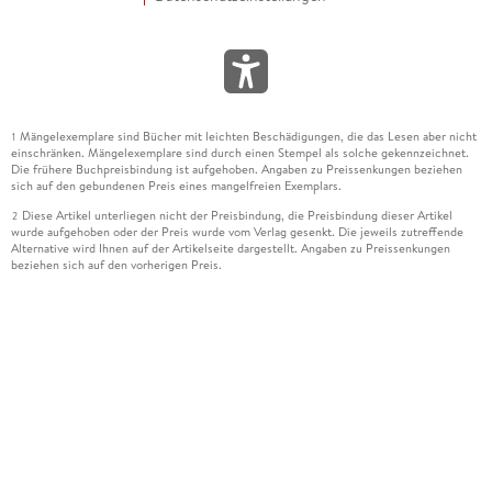
Mängelexemplare sind Bücher mit leichten Beschädigungen, die das Lesen aber nicht
1
einschränken. Mängelexemplare sind durch einen Stempel als solche gekennzeichnet.
Die frühere Buchpreisbindung ist aufgehoben. Angaben zu Preissenkungen beziehen
sich auf den gebundenen Preis eines mangelfreien Exemplars.
Diese Artikel unterliegen nicht der Preisbindung, die Preisbindung dieser Artikel
2
wurde aufgehoben oder der Preis wurde vom Verlag gesenkt. Die jeweils zutreffende
Alternative wird Ihnen auf der Artikelseite dargestellt. Angaben zu Preissenkungen
beziehen sich auf den vorherigen Preis.
Durch Öffnen der Leseprobe willigen Sie ein, dass Daten an den Anbieter der
3
Leseprobe übermittelt werden.
Der gebundene Preis dieses Artikels wird nach Ablauf des auf der Artikelseite
4
dargestellten Datums vom Verlag angehoben.
Der Preisvergleich bezieht sich auf die unverbindliche Preisempfehlung (UVP) des
5
Herstellers.
Der gebundene Preis dieses Artikels wurde vom Verlag gesenkt. Angaben zu
6
Preissenkungen beziehen sich auf den vorherigen Preis.
Die Preisbindung dieses Artikels wurde aufgehoben. Angaben zu Preissenkungen
7