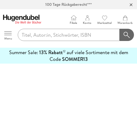
100 Tage Rückgaberecht***
Abholung in über 100 Filialen
Filiale
Konto
Merkzettel
Warenkorb
Hugendubel
Menu
Summer Sale:
13% Rabatt
auf viele Sortimente mit dem
12
mehr
Code
SOMMER13
erfahren