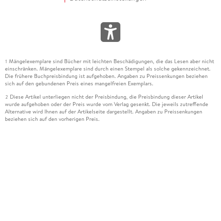
Mängelexemplare sind Bücher mit leichten Beschädigungen, die das Lesen aber nicht
1
einschränken. Mängelexemplare sind durch einen Stempel als solche gekennzeichnet.
Die frühere Buchpreisbindung ist aufgehoben. Angaben zu Preissenkungen beziehen
sich auf den gebundenen Preis eines mangelfreien Exemplars.
Diese Artikel unterliegen nicht der Preisbindung, die Preisbindung dieser Artikel
2
wurde aufgehoben oder der Preis wurde vom Verlag gesenkt. Die jeweils zutreffende
Alternative wird Ihnen auf der Artikelseite dargestellt. Angaben zu Preissenkungen
beziehen sich auf den vorherigen Preis.
Durch Öffnen der Leseprobe willigen Sie ein, dass Daten an den Anbieter der
3
Leseprobe übermittelt werden.
Der gebundene Preis dieses Artikels wird nach Ablauf des auf der Artikelseite
4
dargestellten Datums vom Verlag angehoben.
Der Preisvergleich bezieht sich auf die unverbindliche Preisempfehlung (UVP) des
5
Herstellers.
Der gebundene Preis dieses Artikels wurde vom Verlag gesenkt. Angaben zu
6
Preissenkungen beziehen sich auf den vorherigen Preis.
Die Preisbindung dieses Artikels wurde aufgehoben. Angaben zu Preissenkungen
7