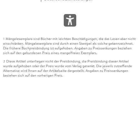
Mängelexemplare sind Bücher mit leichten Beschädigungen, die das Lesen aber nicht
1
einschränken. Mängelexemplare sind durch einen Stempel als solche gekennzeichnet.
Die frühere Buchpreisbindung ist aufgehoben. Angaben zu Preissenkungen beziehen
sich auf den gebundenen Preis eines mangelfreien Exemplars.
Diese Artikel unterliegen nicht der Preisbindung, die Preisbindung dieser Artikel
2
wurde aufgehoben oder der Preis wurde vom Verlag gesenkt. Die jeweils zutreffende
Alternative wird Ihnen auf der Artikelseite dargestellt. Angaben zu Preissenkungen
beziehen sich auf den vorherigen Preis.
Durch Öffnen der Leseprobe willigen Sie ein, dass Daten an den Anbieter der
3
Leseprobe übermittelt werden.
Der gebundene Preis dieses Artikels wird nach Ablauf des auf der Artikelseite
4
dargestellten Datums vom Verlag angehoben.
Der Preisvergleich bezieht sich auf die unverbindliche Preisempfehlung (UVP) des
5
Herstellers.
Der gebundene Preis dieses Artikels wurde vom Verlag gesenkt. Angaben zu
6
Preissenkungen beziehen sich auf den vorherigen Preis.
Die Preisbindung dieses Artikels wurde aufgehoben. Angaben zu Preissenkungen
7