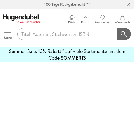
100 Tage Rückgaberecht***
Abholung in über 100 Filialen
Filiale
Konto
Merkzettel
Warenkorb
Hugendubel
Menu
Summer Sale:
13% Rabatt
auf viele Sortimente mit dem
12
mehr
Code
SOMMER13
erfahren