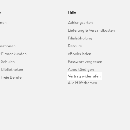
l
Hilfe
hmen
Zahlungsarten
Lieferung & Versandkosten
Filialabholung
mationen
Retoure
ür Firmenkunden
eBooks laden
r Schulen
Passwort vergessen
r Bibliotheken
Abos kündigen
Vertrag widerrufen
r freie Berufe
Alle Hilfethemen