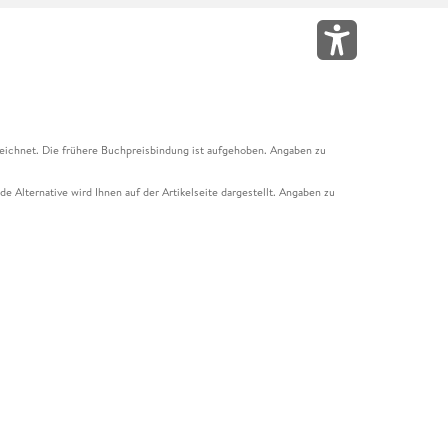
eichnet. Die frühere Buchpreisbindung ist aufgehoben. Angaben zu
e Alternative wird Ihnen auf der Artikelseite dargestellt. Angaben zu
ur Abholung mit Zahlung in der Filiale möglich. Der Gutschein ist nicht
t und das Hugendubel Hörbuch Abo. Der Gutschein ist nicht mit anderen