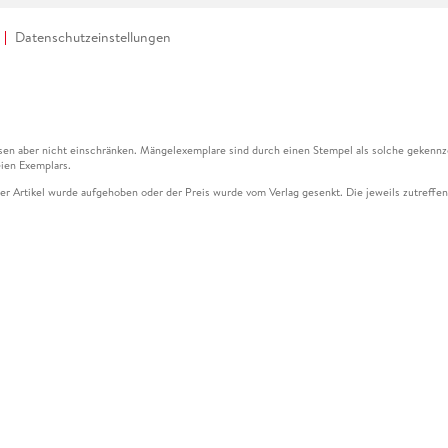
Datenschutzeinstellungen
en aber nicht einschränken. Mängelexemplare sind durch einen Stempel als solche gekennz
ien Exemplars.
ser Artikel wurde aufgehoben oder der Preis wurde vom Verlag gesenkt. Die jeweils zutreffend
ter der Leseprobe übermittelt werden.
kelseite dargestellten Datums vom Verlag angehoben.
g (UVP) des Herstellers.
n zu Preissenkungen beziehen sich auf den vorherigen Preis.
senkungen beziehen sich auf den letzten gebundenen Preis.
kelseite dargestellten Datums vom Verlag angehoben.
n den Gutschein ausschließlich online einlösen unter www.hugendubel.de. Keine Bestellung z
und eBooks) sowie für preisgebundene Kalender, tolino shine (4016621130466), tolino selec
cht möglich. Ein Weiterverkauf und der Handel des Gutscheincodes sind nicht gestattet.