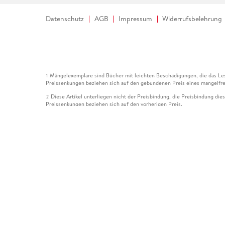
Datenschutz
AGB
Impressum
Widerrufsbelehrung
Mängelexemplare sind Bücher mit leichten Beschädigungen, die das Les
1
Preissenkungen beziehen sich auf den gebundenen Preis eines mangelfre
Diese Artikel unterliegen nicht der Preisbindung, die Preisbindung die
2
Preissenkungen beziehen sich auf den vorherigen Preis.
Durch Öffnen der Leseprobe willigen Sie ein, dass Daten an den Anbie
3
Der gebundene Preis dieses Artikels wird nach Ablauf des auf der Arti
4
Der Preisvergleich bezieht sich auf die unverbindliche Preisempfehlun
5
Der gebundene Preis dieses Artikels wurde vom Verlag gesenkt. Angabe
6
Die Preisbindung dieses Artikels wurde aufgehoben. Angaben zu Preis
7
Der gebundene Preis dieses Artikels wird nach Ablauf des auf der Arti
8
Ihr Gutschein SOMMER13 gilt bis einschließlich 10.08.2026. Sie könne
12
gültig für gesetzlich preisgebundene Artikel (deutschsprachige Bücher 
Gutscheinen und Geschenkkarten kombinierbar. Eine Barauszahlung ist ni