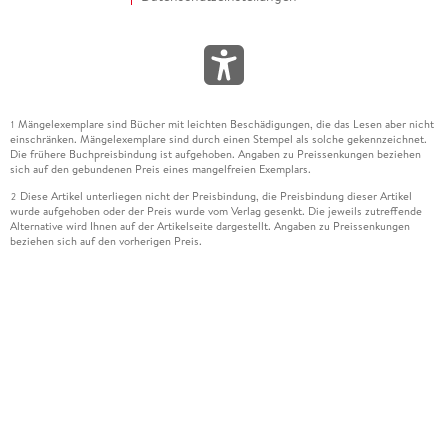
Mängelexemplare sind Bücher mit leichten Beschädigungen, die das Lesen aber nicht
1
einschränken. Mängelexemplare sind durch einen Stempel als solche gekennzeichnet.
Die frühere Buchpreisbindung ist aufgehoben. Angaben zu Preissenkungen beziehen
sich auf den gebundenen Preis eines mangelfreien Exemplars.
Diese Artikel unterliegen nicht der Preisbindung, die Preisbindung dieser Artikel
2
wurde aufgehoben oder der Preis wurde vom Verlag gesenkt. Die jeweils zutreffende
Alternative wird Ihnen auf der Artikelseite dargestellt. Angaben zu Preissenkungen
beziehen sich auf den vorherigen Preis.
Durch Öffnen der Leseprobe willigen Sie ein, dass Daten an den Anbieter der
3
Leseprobe übermittelt werden.
Der gebundene Preis dieses Artikels wird nach Ablauf des auf der Artikelseite
4
dargestellten Datums vom Verlag angehoben.
Der Preisvergleich bezieht sich auf die unverbindliche Preisempfehlung (UVP) des
5
Herstellers.
Der gebundene Preis dieses Artikels wurde vom Verlag gesenkt. Angaben zu
6
Preissenkungen beziehen sich auf den vorherigen Preis.
Die Preisbindung dieses Artikels wurde aufgehoben. Angaben zu Preissenkungen
7