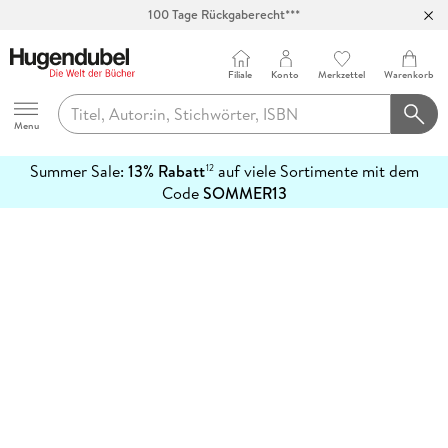
100 Tage Rückgaberecht***
Abholung in über 100 Filialen
Filiale
Konto
Merkzettel
Warenkorb
Hugendubel
Menu
Summer Sale:
13% Rabatt
auf viele Sortimente mit dem
12
mehr
Code
SOMMER13
erfahren