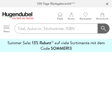
100 Tage Rückgaberecht***
Abholung in über 100 Filialen
Filiale
Konto
Merkzettel
Warenkorb
Hugendubel
Menu
Summer Sale:
13% Rabatt
auf viele Sortimente mit dem
12
mehr
Code
SOMMER13
erfahren