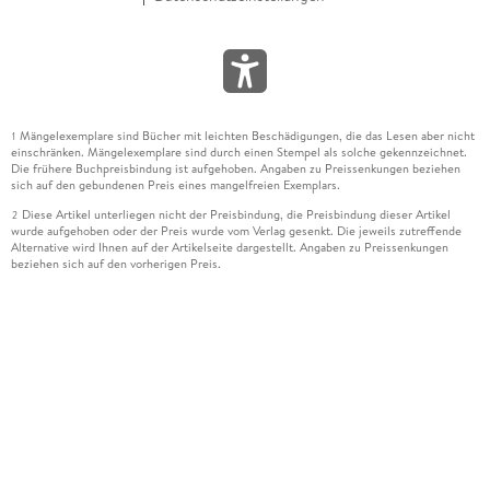
Mängelexemplare sind Bücher mit leichten Beschädigungen, die das Lesen aber nicht
1
einschränken. Mängelexemplare sind durch einen Stempel als solche gekennzeichnet.
Die frühere Buchpreisbindung ist aufgehoben. Angaben zu Preissenkungen beziehen
sich auf den gebundenen Preis eines mangelfreien Exemplars.
Diese Artikel unterliegen nicht der Preisbindung, die Preisbindung dieser Artikel
2
wurde aufgehoben oder der Preis wurde vom Verlag gesenkt. Die jeweils zutreffende
Alternative wird Ihnen auf der Artikelseite dargestellt. Angaben zu Preissenkungen
beziehen sich auf den vorherigen Preis.
Durch Öffnen der Leseprobe willigen Sie ein, dass Daten an den Anbieter der
3
Leseprobe übermittelt werden.
Der gebundene Preis dieses Artikels wird nach Ablauf des auf der Artikelseite
4
dargestellten Datums vom Verlag angehoben.
Der Preisvergleich bezieht sich auf die unverbindliche Preisempfehlung (UVP) des
5
Herstellers.
Der gebundene Preis dieses Artikels wurde vom Verlag gesenkt. Angaben zu
6
Preissenkungen beziehen sich auf den vorherigen Preis.
Die Preisbindung dieses Artikels wurde aufgehoben. Angaben zu Preissenkungen
7