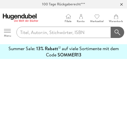
100 Tage Rückgaberecht***
Abholung in über 100 Filialen
Filiale
Konto
Merkzettel
Warenkorb
Hugendubel
Menu
Summer Sale:
13% Rabatt
auf viele Sortimente mit dem
12
mehr
Code
SOMMER13
erfahren