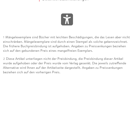
Mängelexemplare sind Bücher mit leichten Beschädigungen, die das Lesen aber nicht
1
einschränken. Mängelexemplare sind durch einen Stempel als solche gekennzeichnet.
Die frühere Buchpreisbindung ist aufgehoben. Angaben zu Preissenkungen beziehen
sich auf den gebundenen Preis eines mangelfreien Exemplars.
Diese Artikel unterliegen nicht der Preisbindung, die Preisbindung dieser Artikel
2
wurde aufgehoben oder der Preis wurde vom Verlag gesenkt. Die jeweils zutreffende
Alternative wird Ihnen auf der Artikelseite dargestellt. Angaben zu Preissenkungen
beziehen sich auf den vorherigen Preis.
Durch Öffnen der Leseprobe willigen Sie ein, dass Daten an den Anbieter der
3
Leseprobe übermittelt werden.
Der gebundene Preis dieses Artikels wird nach Ablauf des auf der Artikelseite
4
dargestellten Datums vom Verlag angehoben.
Der Preisvergleich bezieht sich auf die unverbindliche Preisempfehlung (UVP) des
5
Herstellers.
Der gebundene Preis dieses Artikels wurde vom Verlag gesenkt. Angaben zu
6
Preissenkungen beziehen sich auf den vorherigen Preis.
Die Preisbindung dieses Artikels wurde aufgehoben. Angaben zu Preissenkungen
7