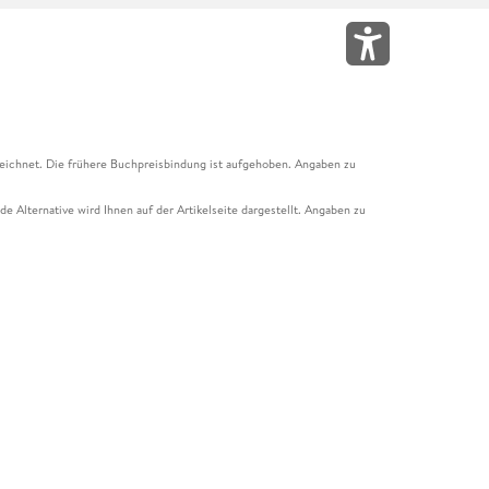
eichnet. Die frühere Buchpreisbindung ist aufgehoben. Angaben zu
e Alternative wird Ihnen auf der Artikelseite dargestellt. Angaben zu
ur Abholung mit Zahlung in der Filiale möglich. Der Gutschein ist nicht
t und das Hugendubel Hörbuch Abo. Der Gutschein ist nicht mit anderen