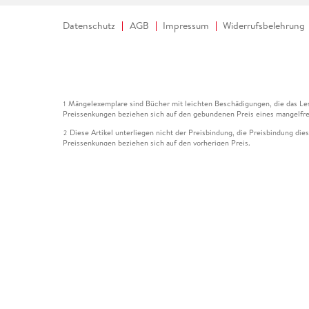
Datenschutz
AGB
Impressum
Widerrufsbelehrung
Mängelexemplare sind Bücher mit leichten Beschädigungen, die das Les
1
Preissenkungen beziehen sich auf den gebundenen Preis eines mangelfre
Diese Artikel unterliegen nicht der Preisbindung, die Preisbindung die
2
Preissenkungen beziehen sich auf den vorherigen Preis.
Durch Öffnen der Leseprobe willigen Sie ein, dass Daten an den Anbie
3
Der gebundene Preis dieses Artikels wird nach Ablauf des auf der Arti
4
Der Preisvergleich bezieht sich auf die unverbindliche Preisempfehlun
5
Der gebundene Preis dieses Artikels wurde vom Verlag gesenkt. Angabe
6
Die Preisbindung dieses Artikels wurde aufgehoben. Angaben zu Preis
7
Der gebundene Preis dieses Artikels wird nach Ablauf des auf der Arti
8
Ihr Gutschein SOMMER13 gilt bis einschließlich 10.08.2026. Sie könne
12
gültig für gesetzlich preisgebundene Artikel (deutschsprachige Bücher 
Gutscheinen und Geschenkkarten kombinierbar. Eine Barauszahlung ist ni