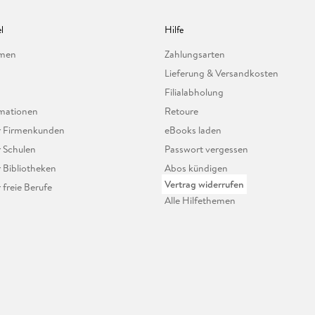
l
Hilfe
hmen
Zahlungsarten
Lieferung & Versandkosten
Filialabholung
mationen
Retoure
ür Firmenkunden
eBooks laden
r Schulen
Passwort vergessen
r Bibliotheken
Abos kündigen
Vertrag widerrufen
r freie Berufe
Alle Hilfethemen