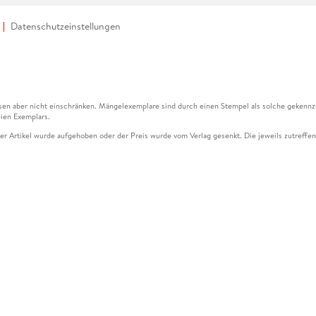
Datenschutzeinstellungen
en aber nicht einschränken. Mängelexemplare sind durch einen Stempel als solche gekennz
ien Exemplars.
ser Artikel wurde aufgehoben oder der Preis wurde vom Verlag gesenkt. Die jeweils zutreffend
ter der Leseprobe übermittelt werden.
kelseite dargestellten Datums vom Verlag angehoben.
g (UVP) des Herstellers.
n zu Preissenkungen beziehen sich auf den vorherigen Preis.
senkungen beziehen sich auf den letzten gebundenen Preis.
kelseite dargestellten Datums vom Verlag angehoben.
n den Gutschein ausschließlich online einlösen unter www.hugendubel.de. Keine Bestellung z
und eBooks) sowie für preisgebundene Kalender, tolino shine (4016621130466), tolino selec
cht möglich. Ein Weiterverkauf und der Handel des Gutscheincodes sind nicht gestattet.