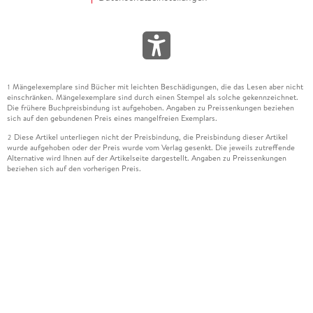
Mängelexemplare sind Bücher mit leichten Beschädigungen, die das Lesen aber nicht
1
einschränken. Mängelexemplare sind durch einen Stempel als solche gekennzeichnet.
Die frühere Buchpreisbindung ist aufgehoben. Angaben zu Preissenkungen beziehen
sich auf den gebundenen Preis eines mangelfreien Exemplars.
Diese Artikel unterliegen nicht der Preisbindung, die Preisbindung dieser Artikel
2
wurde aufgehoben oder der Preis wurde vom Verlag gesenkt. Die jeweils zutreffende
Alternative wird Ihnen auf der Artikelseite dargestellt. Angaben zu Preissenkungen
beziehen sich auf den vorherigen Preis.
Durch Öffnen der Leseprobe willigen Sie ein, dass Daten an den Anbieter der
3
Leseprobe übermittelt werden.
Der gebundene Preis dieses Artikels wird nach Ablauf des auf der Artikelseite
4
dargestellten Datums vom Verlag angehoben.
Der Preisvergleich bezieht sich auf die unverbindliche Preisempfehlung (UVP) des
5
Herstellers.
Der gebundene Preis dieses Artikels wurde vom Verlag gesenkt. Angaben zu
6
Preissenkungen beziehen sich auf den vorherigen Preis.
Die Preisbindung dieses Artikels wurde aufgehoben. Angaben zu Preissenkungen
7