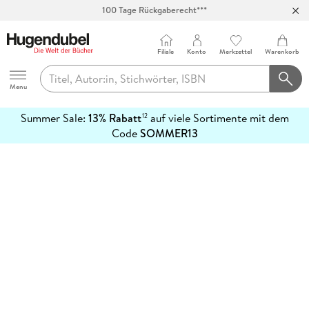
100 Tage Rückgaberecht***
Abholung in über 100 Filialen
Filiale
Konto
Merkzettel
Warenkorb
Hugendubel
Menu
Summer Sale:
13% Rabatt
auf viele Sortimente mit dem
12
mehr
Code
SOMMER13
erfahren