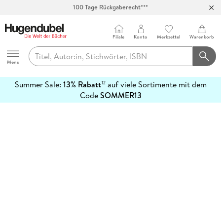
100 Tage Rückgaberecht***
Abholung in über 100 Filialen
Filiale
Konto
Merkzettel
Warenkorb
Hugendubel
Menu
Summer Sale:
13% Rabatt
auf viele Sortimente mit dem
12
mehr
Code
SOMMER13
erfahren