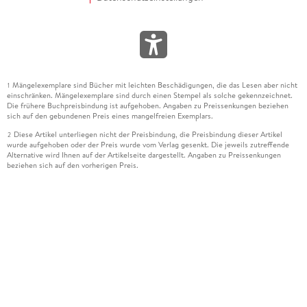
Mängelexemplare sind Bücher mit leichten Beschädigungen, die das Lesen aber nicht
1
einschränken. Mängelexemplare sind durch einen Stempel als solche gekennzeichnet.
Die frühere Buchpreisbindung ist aufgehoben. Angaben zu Preissenkungen beziehen
sich auf den gebundenen Preis eines mangelfreien Exemplars.
Diese Artikel unterliegen nicht der Preisbindung, die Preisbindung dieser Artikel
2
wurde aufgehoben oder der Preis wurde vom Verlag gesenkt. Die jeweils zutreffende
Alternative wird Ihnen auf der Artikelseite dargestellt. Angaben zu Preissenkungen
beziehen sich auf den vorherigen Preis.
Durch Öffnen der Leseprobe willigen Sie ein, dass Daten an den Anbieter der
3
Leseprobe übermittelt werden.
Der gebundene Preis dieses Artikels wird nach Ablauf des auf der Artikelseite
4
dargestellten Datums vom Verlag angehoben.
Der Preisvergleich bezieht sich auf die unverbindliche Preisempfehlung (UVP) des
5
Herstellers.
Der gebundene Preis dieses Artikels wurde vom Verlag gesenkt. Angaben zu
6
Preissenkungen beziehen sich auf den vorherigen Preis.
Die Preisbindung dieses Artikels wurde aufgehoben. Angaben zu Preissenkungen
7