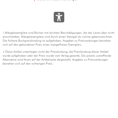
Mängelexemplare sind Bücher mit leichten Beschädigungen, die das Lesen aber nicht
1
einschränken. Mängelexemplare sind durch einen Stempel als solche gekennzeichnet.
Die frühere Buchpreisbindung ist aufgehoben. Angaben zu Preissenkungen beziehen
sich auf den gebundenen Preis eines mangelfreien Exemplars.
Diese Artikel unterliegen nicht der Preisbindung, die Preisbindung dieser Artikel
2
wurde aufgehoben oder der Preis wurde vom Verlag gesenkt. Die jeweils zutreffende
Alternative wird Ihnen auf der Artikelseite dargestellt. Angaben zu Preissenkungen
beziehen sich auf den vorherigen Preis.
Durch Öffnen der Leseprobe willigen Sie ein, dass Daten an den Anbieter der
3
Leseprobe übermittelt werden.
Der gebundene Preis dieses Artikels wird nach Ablauf des auf der Artikelseite
4
dargestellten Datums vom Verlag angehoben.
Der Preisvergleich bezieht sich auf die unverbindliche Preisempfehlung (UVP) des
5
Herstellers.
Der gebundene Preis dieses Artikels wurde vom Verlag gesenkt. Angaben zu
6
Preissenkungen beziehen sich auf den vorherigen Preis.
Die Preisbindung dieses Artikels wurde aufgehoben. Angaben zu Preissenkungen
7