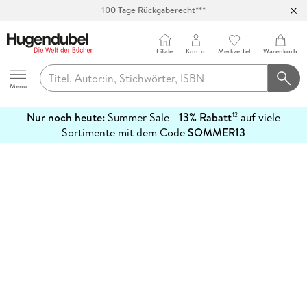
100 Tage Rückgaberecht***
Abholung in über 100 Filialen
Filiale
Konto
Merkzettel
Warenkorb
Hugendubel
Menu
Nur noch heute:
Summer Sale -
13% Rabatt
auf viele
12
mehr
Sortimente mit dem Code
SOMMER13
erfahren