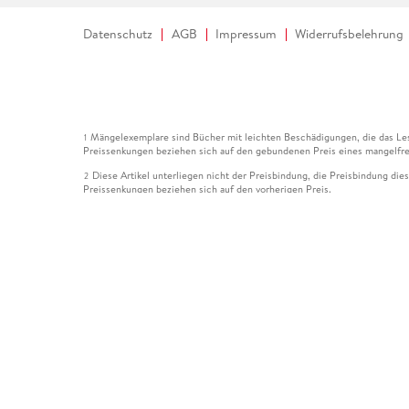
Datenschutz
AGB
Impressum
Widerrufsbelehrung
Mängelexemplare sind Bücher mit leichten Beschädigungen, die das Les
1
Preissenkungen beziehen sich auf den gebundenen Preis eines mangelfre
Diese Artikel unterliegen nicht der Preisbindung, die Preisbindung die
2
Preissenkungen beziehen sich auf den vorherigen Preis.
Durch Öffnen der Leseprobe willigen Sie ein, dass Daten an den Anbie
3
Der gebundene Preis dieses Artikels wird nach Ablauf des auf der Arti
4
Der Preisvergleich bezieht sich auf die unverbindliche Preisempfehlun
5
Der gebundene Preis dieses Artikels wurde vom Verlag gesenkt. Angabe
6
Die Preisbindung dieses Artikels wurde aufgehoben. Angaben zu Preis
7
Der gebundene Preis dieses Artikels wird nach Ablauf des auf der Arti
8
Ihr Gutschein SOMMER13 gilt bis einschließlich 10.08.2026. Sie könne
12
gültig für gesetzlich preisgebundene Artikel (deutschsprachige Bücher 
Gutscheinen und Geschenkkarten kombinierbar. Eine Barauszahlung ist ni