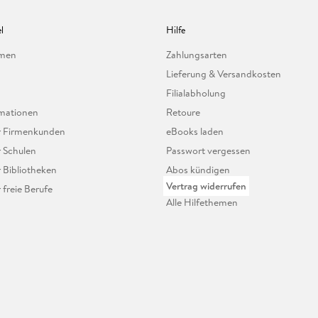
l
Hilfe
hmen
Zahlungsarten
Lieferung & Versandkosten
Filialabholung
mationen
Retoure
ür Firmenkunden
eBooks laden
r Schulen
Passwort vergessen
r Bibliotheken
Abos kündigen
Vertrag widerrufen
r freie Berufe
Alle Hilfethemen