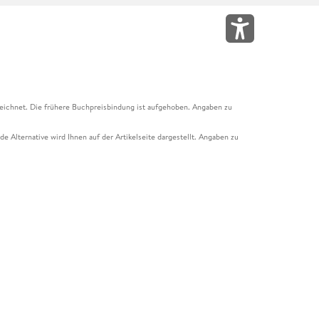
eichnet. Die frühere Buchpreisbindung ist aufgehoben. Angaben zu
e Alternative wird Ihnen auf der Artikelseite dargestellt. Angaben zu
ur Abholung mit Zahlung in der Filiale möglich. Der Gutschein ist nicht
t und das Hugendubel Hörbuch Abo. Der Gutschein ist nicht mit anderen