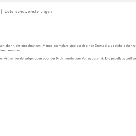
Datenschutzeinstellungen
en aber nicht einschränken. Mängelexemplare sind durch einen Stempel als solche gekennz
ien Exemplars.
ser Artikel wurde aufgehoben oder der Preis wurde vom Verlag gesenkt. Die jeweils zutreffend
ter der Leseprobe übermittelt werden.
kelseite dargestellten Datums vom Verlag angehoben.
g (UVP) des Herstellers.
n zu Preissenkungen beziehen sich auf den vorherigen Preis.
senkungen beziehen sich auf den letzten gebundenen Preis.
kelseite dargestellten Datums vom Verlag angehoben.
n den Gutschein ausschließlich online einlösen unter www.hugendubel.de. Keine Bestellung z
und eBooks) sowie für preisgebundene Kalender, tolino shine (4016621130466), tolino selec
cht möglich. Ein Weiterverkauf und der Handel des Gutscheincodes sind nicht gestattet.