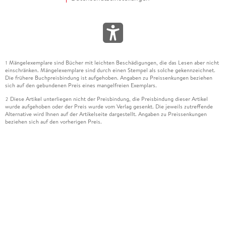
Mängelexemplare sind Bücher mit leichten Beschädigungen, die das Lesen aber nicht
1
einschränken. Mängelexemplare sind durch einen Stempel als solche gekennzeichnet.
Die frühere Buchpreisbindung ist aufgehoben. Angaben zu Preissenkungen beziehen
sich auf den gebundenen Preis eines mangelfreien Exemplars.
Diese Artikel unterliegen nicht der Preisbindung, die Preisbindung dieser Artikel
2
wurde aufgehoben oder der Preis wurde vom Verlag gesenkt. Die jeweils zutreffende
Alternative wird Ihnen auf der Artikelseite dargestellt. Angaben zu Preissenkungen
beziehen sich auf den vorherigen Preis.
Durch Öffnen der Leseprobe willigen Sie ein, dass Daten an den Anbieter der
3
Leseprobe übermittelt werden.
Der gebundene Preis dieses Artikels wird nach Ablauf des auf der Artikelseite
4
dargestellten Datums vom Verlag angehoben.
Der Preisvergleich bezieht sich auf die unverbindliche Preisempfehlung (UVP) des
5
Herstellers.
Der gebundene Preis dieses Artikels wurde vom Verlag gesenkt. Angaben zu
6
Preissenkungen beziehen sich auf den vorherigen Preis.
Die Preisbindung dieses Artikels wurde aufgehoben. Angaben zu Preissenkungen
7