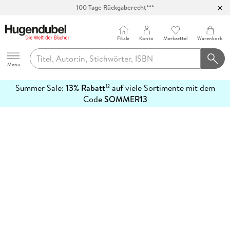
100 Tage Rückgaberecht***
Abholung in über 100 Filialen
Filiale
Konto
Merkzettel
Warenkorb
Hugendubel
Menu
Summer Sale:
13% Rabatt
auf viele Sortimente mit dem
12
mehr
Code
SOMMER13
erfahren