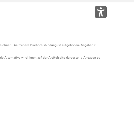
eichnet. Die frühere Buchpreisbindung ist aufgehoben. Angaben zu
e Alternative wird Ihnen auf der Artikelseite dargestellt. Angaben zu
ur Abholung mit Zahlung in der Filiale möglich. Der Gutschein ist nicht
t und das Hugendubel Hörbuch Abo. Der Gutschein ist nicht mit anderen