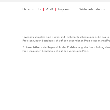
Datenschutz
AGB
Impressum
Widerrufsbelehrung
Mängelexemplare sind Bücher mit leichten Beschädigungen, die das Les
1
Preissenkungen beziehen sich auf den gebundenen Preis eines mangelfre
Diese Artikel unterliegen nicht der Preisbindung, die Preisbindung die
2
Preissenkungen beziehen sich auf den vorherigen Preis.
Durch Öffnen der Leseprobe willigen Sie ein, dass Daten an den Anbie
3
Der gebundene Preis dieses Artikels wird nach Ablauf des auf der Arti
4
Der Preisvergleich bezieht sich auf die unverbindliche Preisempfehlun
5
Der gebundene Preis dieses Artikels wurde vom Verlag gesenkt. Angabe
6
Die Preisbindung dieses Artikels wurde aufgehoben. Angaben zu Preis
7
Der gebundene Preis dieses Artikels wird nach Ablauf des auf der Arti
8
Ihr Gutschein SOMMER13 gilt bis einschließlich 10.08.2026. Sie könne
12
gültig für gesetzlich preisgebundene Artikel (deutschsprachige Bücher 
Gutscheinen und Geschenkkarten kombinierbar. Eine Barauszahlung ist ni