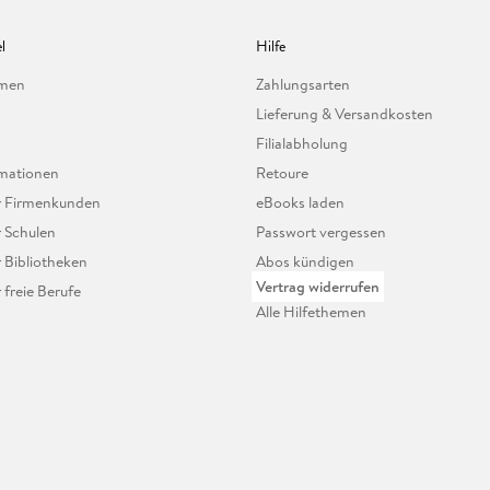
l
Hilfe
hmen
Zahlungsarten
Lieferung & Versandkosten
Filialabholung
mationen
Retoure
ür Firmenkunden
eBooks laden
r Schulen
Passwort vergessen
r Bibliotheken
Abos kündigen
Vertrag widerrufen
r freie Berufe
Alle Hilfethemen