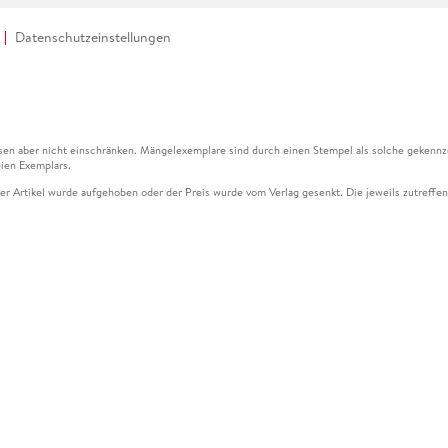
Datenschutzeinstellungen
en aber nicht einschränken. Mängelexemplare sind durch einen Stempel als solche gekennz
ien Exemplars.
ser Artikel wurde aufgehoben oder der Preis wurde vom Verlag gesenkt. Die jeweils zutreffend
ter der Leseprobe übermittelt werden.
kelseite dargestellten Datums vom Verlag angehoben.
g (UVP) des Herstellers.
n zu Preissenkungen beziehen sich auf den vorherigen Preis.
senkungen beziehen sich auf den letzten gebundenen Preis.
kelseite dargestellten Datums vom Verlag angehoben.
n den Gutschein ausschließlich online einlösen unter www.hugendubel.de. Keine Bestellung z
und eBooks) sowie für preisgebundene Kalender, tolino shine (4016621130466), tolino selec
cht möglich. Ein Weiterverkauf und der Handel des Gutscheincodes sind nicht gestattet.