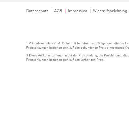
Datenschutz
AGB
Impressum
Widerrufsbelehrung
Mängelexemplare sind Bücher mit leichten Beschädigungen, die das Les
1
Preissenkungen beziehen sich auf den gebundenen Preis eines mangelfre
Diese Artikel unterliegen nicht der Preisbindung, die Preisbindung die
2
Preissenkungen beziehen sich auf den vorherigen Preis.
Durch Öffnen der Leseprobe willigen Sie ein, dass Daten an den Anbie
3
Der gebundene Preis dieses Artikels wird nach Ablauf des auf der Arti
4
Der Preisvergleich bezieht sich auf die unverbindliche Preisempfehlun
5
Der gebundene Preis dieses Artikels wurde vom Verlag gesenkt. Angabe
6
Die Preisbindung dieses Artikels wurde aufgehoben. Angaben zu Preis
7
Der gebundene Preis dieses Artikels wird nach Ablauf des auf der Arti
8
Ihr Gutschein SOMMER13 gilt bis einschließlich 10.08.2026. Sie könne
12
gültig für gesetzlich preisgebundene Artikel (deutschsprachige Bücher 
Gutscheinen und Geschenkkarten kombinierbar. Eine Barauszahlung ist ni