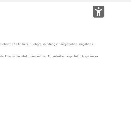
eichnet. Die frühere Buchpreisbindung ist aufgehoben. Angaben zu
e Alternative wird Ihnen auf der Artikelseite dargestellt. Angaben zu
ur Abholung mit Zahlung in der Filiale möglich. Der Gutschein ist nicht
t und das Hugendubel Hörbuch Abo. Der Gutschein ist nicht mit anderen