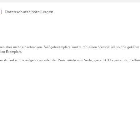
Datenschutzeinstellungen
en aber nicht einschränken. Mängelexemplare sind durch einen Stempel als solche gekennz
ien Exemplars.
ser Artikel wurde aufgehoben oder der Preis wurde vom Verlag gesenkt. Die jeweils zutreffend
ter der Leseprobe übermittelt werden.
kelseite dargestellten Datums vom Verlag angehoben.
g (UVP) des Herstellers.
n zu Preissenkungen beziehen sich auf den vorherigen Preis.
senkungen beziehen sich auf den letzten gebundenen Preis.
kelseite dargestellten Datums vom Verlag angehoben.
n den Gutschein ausschließlich online einlösen unter www.hugendubel.de. Keine Bestellung z
und eBooks) sowie für preisgebundene Kalender, tolino shine (4016621130466), tolino selec
cht möglich. Ein Weiterverkauf und der Handel des Gutscheincodes sind nicht gestattet.