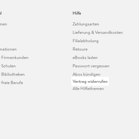
l
Hilfe
hmen
Zahlungsarten
Lieferung & Versandkosten
Filialabholung
mationen
Retoure
ür Firmenkunden
eBooks laden
r Schulen
Passwort vergessen
r Bibliotheken
Abos kündigen
Vertrag widerrufen
r freie Berufe
Alle Hilfethemen