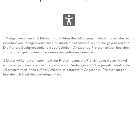
Mängelexemplare sind Bücher mit leichten Beschädigungen, die das Lesen aber nicht
1
einschränken. Mängelexemplare sind durch einen Stempel als solche gekennzeichnet.
Die frühere Buchpreisbindung ist aufgehoben. Angaben zu Preissenkungen beziehen
sich auf den gebundenen Preis eines mangelfreien Exemplars.
Diese Artikel unterliegen nicht der Preisbindung, die Preisbindung dieser Artikel
2
wurde aufgehoben oder der Preis wurde vom Verlag gesenkt. Die jeweils zutreffende
Alternative wird Ihnen auf der Artikelseite dargestellt. Angaben zu Preissenkungen
beziehen sich auf den vorherigen Preis.
Durch Öffnen der Leseprobe willigen Sie ein, dass Daten an den Anbieter der
3
Leseprobe übermittelt werden.
Der gebundene Preis dieses Artikels wird nach Ablauf des auf der Artikelseite
4
dargestellten Datums vom Verlag angehoben.
Der Preisvergleich bezieht sich auf die unverbindliche Preisempfehlung (UVP) des
5
Herstellers.
Der gebundene Preis dieses Artikels wurde vom Verlag gesenkt. Angaben zu
6
Preissenkungen beziehen sich auf den vorherigen Preis.
Die Preisbindung dieses Artikels wurde aufgehoben. Angaben zu Preissenkungen
7