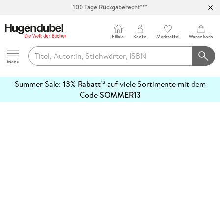
100 Tage Rückgaberecht***
Abholung in über 100 Filialen
Filiale
Konto
Merkzettel
Warenkorb
Hugendubel
Menu
Summer Sale:
13% Rabatt
auf viele Sortimente mit dem
12
mehr
Code
SOMMER13
erfahren