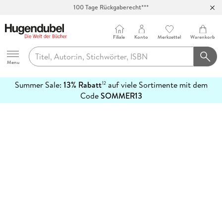
100 Tage Rückgaberecht***
Abholung in über 100 Filialen
Filiale
Konto
Merkzettel
Warenkorb
Hugendubel
Menu
Summer Sale:
13% Rabatt
auf viele Sortimente mit dem
12
mehr
Code
SOMMER13
erfahren