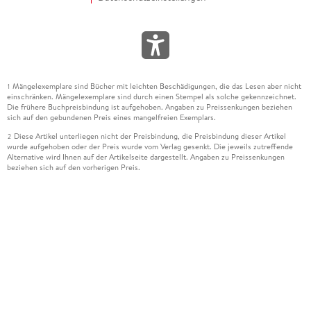
Mängelexemplare sind Bücher mit leichten Beschädigungen, die das Lesen aber nicht
1
einschränken. Mängelexemplare sind durch einen Stempel als solche gekennzeichnet.
Die frühere Buchpreisbindung ist aufgehoben. Angaben zu Preissenkungen beziehen
sich auf den gebundenen Preis eines mangelfreien Exemplars.
Diese Artikel unterliegen nicht der Preisbindung, die Preisbindung dieser Artikel
2
wurde aufgehoben oder der Preis wurde vom Verlag gesenkt. Die jeweils zutreffende
Alternative wird Ihnen auf der Artikelseite dargestellt. Angaben zu Preissenkungen
beziehen sich auf den vorherigen Preis.
Durch Öffnen der Leseprobe willigen Sie ein, dass Daten an den Anbieter der
3
Leseprobe übermittelt werden.
Der gebundene Preis dieses Artikels wird nach Ablauf des auf der Artikelseite
4
dargestellten Datums vom Verlag angehoben.
Der Preisvergleich bezieht sich auf die unverbindliche Preisempfehlung (UVP) des
5
Herstellers.
Der gebundene Preis dieses Artikels wurde vom Verlag gesenkt. Angaben zu
6
Preissenkungen beziehen sich auf den vorherigen Preis.
Die Preisbindung dieses Artikels wurde aufgehoben. Angaben zu Preissenkungen
7