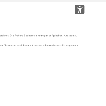
eichnet. Die frühere Buchpreisbindung ist aufgehoben. Angaben zu
e Alternative wird Ihnen auf der Artikelseite dargestellt. Angaben zu
ur Abholung mit Zahlung in der Filiale möglich. Der Gutschein ist nicht
t und das Hugendubel Hörbuch Abo. Der Gutschein ist nicht mit anderen