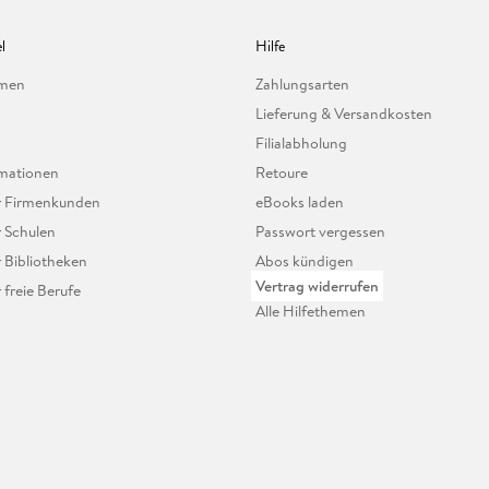
l
Hilfe
hmen
Zahlungsarten
Lieferung & Versandkosten
Filialabholung
mationen
Retoure
ür Firmenkunden
eBooks laden
r Schulen
Passwort vergessen
r Bibliotheken
Abos kündigen
Vertrag widerrufen
r freie Berufe
Alle Hilfethemen