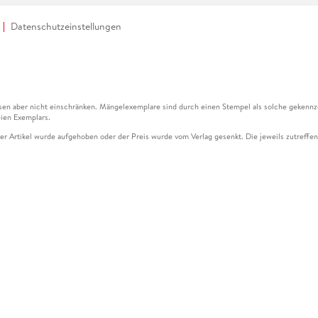
Datenschutzeinstellungen
en aber nicht einschränken. Mängelexemplare sind durch einen Stempel als solche gekennz
ien Exemplars.
ser Artikel wurde aufgehoben oder der Preis wurde vom Verlag gesenkt. Die jeweils zutreffend
ter der Leseprobe übermittelt werden.
kelseite dargestellten Datums vom Verlag angehoben.
g (UVP) des Herstellers.
n zu Preissenkungen beziehen sich auf den vorherigen Preis.
senkungen beziehen sich auf den letzten gebundenen Preis.
kelseite dargestellten Datums vom Verlag angehoben.
n den Gutschein ausschließlich online einlösen unter www.hugendubel.de. Keine Bestellung z
und eBooks) sowie für preisgebundene Kalender, tolino shine (4016621130466), tolino selec
cht möglich. Ein Weiterverkauf und der Handel des Gutscheincodes sind nicht gestattet.