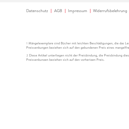
Datenschutz
AGB
Impressum
Widerrufsbelehrung
Mängelexemplare sind Bücher mit leichten Beschädigungen, die das Les
1
Preissenkungen beziehen sich auf den gebundenen Preis eines mangelfre
Diese Artikel unterliegen nicht der Preisbindung, die Preisbindung die
2
Preissenkungen beziehen sich auf den vorherigen Preis.
Durch Öffnen der Leseprobe willigen Sie ein, dass Daten an den Anbie
3
Der gebundene Preis dieses Artikels wird nach Ablauf des auf der Arti
4
Der Preisvergleich bezieht sich auf die unverbindliche Preisempfehlun
5
Der gebundene Preis dieses Artikels wurde vom Verlag gesenkt. Angabe
6
Die Preisbindung dieses Artikels wurde aufgehoben. Angaben zu Preis
7
Der gebundene Preis dieses Artikels wird nach Ablauf des auf der Arti
8
Ihr Gutschein SOMMER13 gilt bis einschließlich 10.08.2026. Sie könne
12
gültig für gesetzlich preisgebundene Artikel (deutschsprachige Bücher 
Gutscheinen und Geschenkkarten kombinierbar. Eine Barauszahlung ist ni