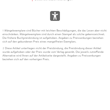
Mängelexemplare sind Bücher mit leichten Beschädigungen, die das Lesen aber nicht
1
einschränken. Mängelexemplare sind durch einen Stempel als solche gekennzeichnet.
Die frühere Buchpreisbindung ist aufgehoben. Angaben zu Preissenkungen beziehen
sich auf den gebundenen Preis eines mangelfreien Exemplars.
Diese Artikel unterliegen nicht der Preisbindung, die Preisbindung dieser Artikel
2
wurde aufgehoben oder der Preis wurde vom Verlag gesenkt. Die jeweils zutreffende
Alternative wird Ihnen auf der Artikelseite dargestellt. Angaben zu Preissenkungen
beziehen sich auf den vorherigen Preis.
Durch Öffnen der Leseprobe willigen Sie ein, dass Daten an den Anbieter der
3
Leseprobe übermittelt werden.
Der gebundene Preis dieses Artikels wird nach Ablauf des auf der Artikelseite
4
dargestellten Datums vom Verlag angehoben.
Der Preisvergleich bezieht sich auf die unverbindliche Preisempfehlung (UVP) des
5
Herstellers.
Der gebundene Preis dieses Artikels wurde vom Verlag gesenkt. Angaben zu
6
Preissenkungen beziehen sich auf den vorherigen Preis.
Die Preisbindung dieses Artikels wurde aufgehoben. Angaben zu Preissenkungen
7