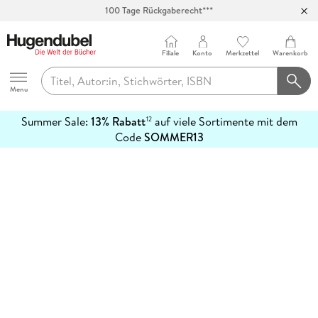
100 Tage Rückgaberecht***
Abholung in über 100 Filialen
Filiale
Konto
Merkzettel
Warenkorb
Hugendubel
Menu
Summer Sale:
13% Rabatt
auf viele Sortimente mit dem
12
mehr
Code
SOMMER13
erfahren