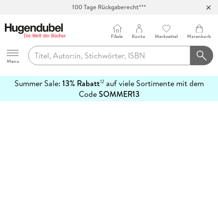
100 Tage Rückgaberecht***
Abholung in über 100 Filialen
Filiale
Konto
Merkzettel
Warenkorb
Hugendubel
Menu
Summer Sale:
13% Rabatt
auf viele Sortimente mit dem
12
mehr
Code
SOMMER13
erfahren