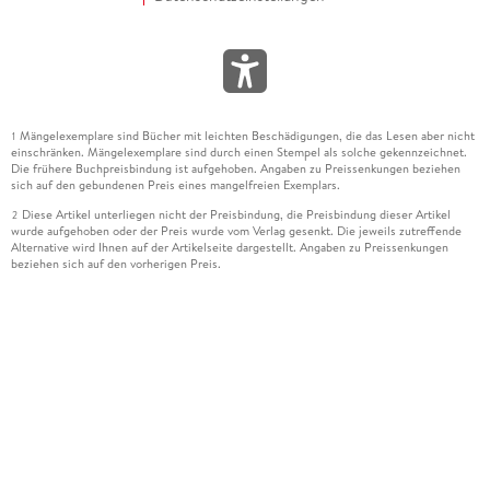
Mängelexemplare sind Bücher mit leichten Beschädigungen, die das Lesen aber nicht
1
einschränken. Mängelexemplare sind durch einen Stempel als solche gekennzeichnet.
Die frühere Buchpreisbindung ist aufgehoben. Angaben zu Preissenkungen beziehen
sich auf den gebundenen Preis eines mangelfreien Exemplars.
Diese Artikel unterliegen nicht der Preisbindung, die Preisbindung dieser Artikel
2
wurde aufgehoben oder der Preis wurde vom Verlag gesenkt. Die jeweils zutreffende
Alternative wird Ihnen auf der Artikelseite dargestellt. Angaben zu Preissenkungen
beziehen sich auf den vorherigen Preis.
Durch Öffnen der Leseprobe willigen Sie ein, dass Daten an den Anbieter der
3
Leseprobe übermittelt werden.
Der gebundene Preis dieses Artikels wird nach Ablauf des auf der Artikelseite
4
dargestellten Datums vom Verlag angehoben.
Der Preisvergleich bezieht sich auf die unverbindliche Preisempfehlung (UVP) des
5
Herstellers.
Der gebundene Preis dieses Artikels wurde vom Verlag gesenkt. Angaben zu
6
Preissenkungen beziehen sich auf den vorherigen Preis.
Die Preisbindung dieses Artikels wurde aufgehoben. Angaben zu Preissenkungen
7