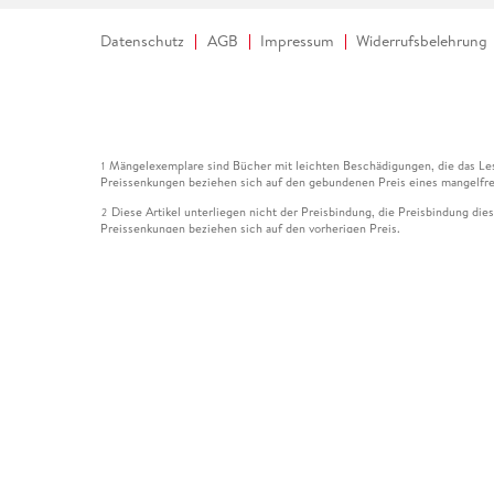
Datenschutz
AGB
Impressum
Widerrufsbelehrung
Mängelexemplare sind Bücher mit leichten Beschädigungen, die das Les
1
Preissenkungen beziehen sich auf den gebundenen Preis eines mangelfre
Diese Artikel unterliegen nicht der Preisbindung, die Preisbindung die
2
Preissenkungen beziehen sich auf den vorherigen Preis.
Durch Öffnen der Leseprobe willigen Sie ein, dass Daten an den Anbie
3
Der gebundene Preis dieses Artikels wird nach Ablauf des auf der Arti
4
Der Preisvergleich bezieht sich auf die unverbindliche Preisempfehlun
5
Der gebundene Preis dieses Artikels wurde vom Verlag gesenkt. Angabe
6
Die Preisbindung dieses Artikels wurde aufgehoben. Angaben zu Preis
7
Der gebundene Preis dieses Artikels wird nach Ablauf des auf der Arti
8
Ihr Gutschein SOMMER13 gilt bis einschließlich 10.08.2026. Sie könne
12
gültig für gesetzlich preisgebundene Artikel (deutschsprachige Bücher 
Gutscheinen und Geschenkkarten kombinierbar. Eine Barauszahlung ist ni