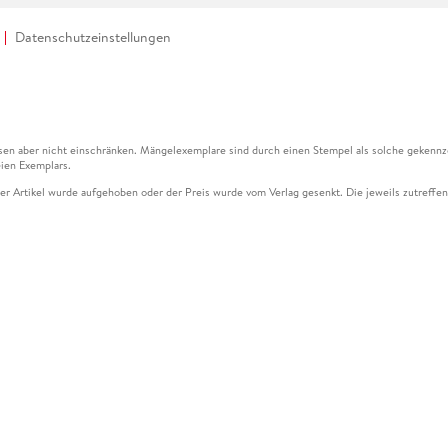
Datenschutzeinstellungen
en aber nicht einschränken. Mängelexemplare sind durch einen Stempel als solche gekennz
ien Exemplars.
ser Artikel wurde aufgehoben oder der Preis wurde vom Verlag gesenkt. Die jeweils zutreffend
ter der Leseprobe übermittelt werden.
kelseite dargestellten Datums vom Verlag angehoben.
g (UVP) des Herstellers.
n zu Preissenkungen beziehen sich auf den vorherigen Preis.
senkungen beziehen sich auf den letzten gebundenen Preis.
kelseite dargestellten Datums vom Verlag angehoben.
n den Gutschein ausschließlich online einlösen unter www.hugendubel.de. Keine Bestellung z
und eBooks) sowie für preisgebundene Kalender, tolino shine (4016621130466), tolino selec
cht möglich. Ein Weiterverkauf und der Handel des Gutscheincodes sind nicht gestattet.