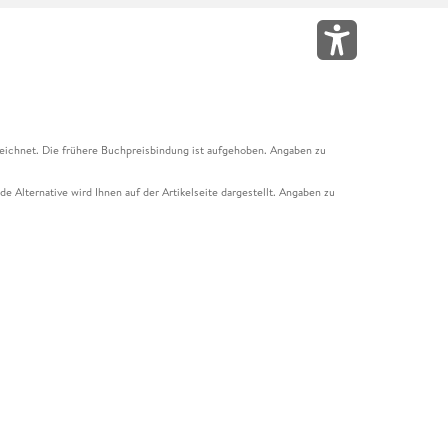
eichnet. Die frühere Buchpreisbindung ist aufgehoben. Angaben zu
e Alternative wird Ihnen auf der Artikelseite dargestellt. Angaben zu
ur Abholung mit Zahlung in der Filiale möglich. Der Gutschein ist nicht
t und das Hugendubel Hörbuch Abo. Der Gutschein ist nicht mit anderen