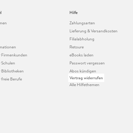
l
Hilfe
hmen
Zahlungsarten
Lieferung & Versandkosten
Filialabholung
mationen
Retoure
ür Firmenkunden
eBooks laden
r Schulen
Passwort vergessen
r Bibliotheken
Abos kündigen
Vertrag widerrufen
r freie Berufe
Alle Hilfethemen