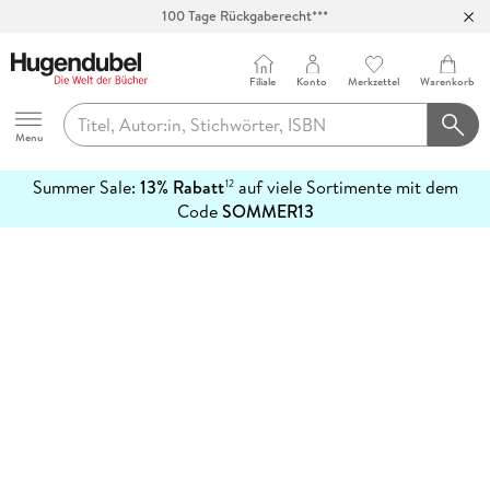
100 Tage Rückgaberecht***
Abholung in über 100 Filialen
Filiale
Konto
Merkzettel
Warenkorb
Hugendubel
Menu
Summer Sale:
13% Rabatt
auf viele Sortimente mit dem
12
mehr
Code
SOMMER13
erfahren