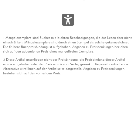
Mängelexemplare sind Bücher mit leichten Beschädigungen, die das Lesen aber nicht
1
einschränken. Mängelexemplare sind durch einen Stempel als solche gekennzeichnet.
Die frühere Buchpreisbindung ist aufgehoben. Angaben zu Preissenkungen beziehen
sich auf den gebundenen Preis eines mangelfreien Exemplars.
Diese Artikel unterliegen nicht der Preisbindung, die Preisbindung dieser Artikel
2
wurde aufgehoben oder der Preis wurde vom Verlag gesenkt. Die jeweils zutreffende
Alternative wird Ihnen auf der Artikelseite dargestellt. Angaben zu Preissenkungen
beziehen sich auf den vorherigen Preis.
Durch Öffnen der Leseprobe willigen Sie ein, dass Daten an den Anbieter der
3
Leseprobe übermittelt werden.
Der gebundene Preis dieses Artikels wird nach Ablauf des auf der Artikelseite
4
dargestellten Datums vom Verlag angehoben.
Der Preisvergleich bezieht sich auf die unverbindliche Preisempfehlung (UVP) des
5
Herstellers.
Der gebundene Preis dieses Artikels wurde vom Verlag gesenkt. Angaben zu
6
Preissenkungen beziehen sich auf den vorherigen Preis.
Die Preisbindung dieses Artikels wurde aufgehoben. Angaben zu Preissenkungen
7