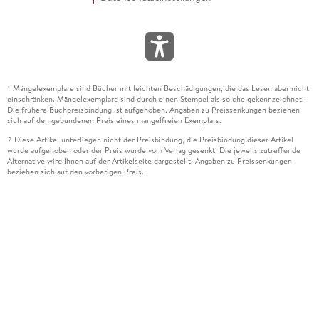
Mängelexemplare sind Bücher mit leichten Beschädigungen, die das Lesen aber nicht
1
einschränken. Mängelexemplare sind durch einen Stempel als solche gekennzeichnet.
Die frühere Buchpreisbindung ist aufgehoben. Angaben zu Preissenkungen beziehen
sich auf den gebundenen Preis eines mangelfreien Exemplars.
Diese Artikel unterliegen nicht der Preisbindung, die Preisbindung dieser Artikel
2
wurde aufgehoben oder der Preis wurde vom Verlag gesenkt. Die jeweils zutreffende
Alternative wird Ihnen auf der Artikelseite dargestellt. Angaben zu Preissenkungen
beziehen sich auf den vorherigen Preis.
Durch Öffnen der Leseprobe willigen Sie ein, dass Daten an den Anbieter der
3
Leseprobe übermittelt werden.
Der gebundene Preis dieses Artikels wird nach Ablauf des auf der Artikelseite
4
dargestellten Datums vom Verlag angehoben.
Der Preisvergleich bezieht sich auf die unverbindliche Preisempfehlung (UVP) des
5
Herstellers.
Der gebundene Preis dieses Artikels wurde vom Verlag gesenkt. Angaben zu
6
Preissenkungen beziehen sich auf den vorherigen Preis.
Die Preisbindung dieses Artikels wurde aufgehoben. Angaben zu Preissenkungen
7