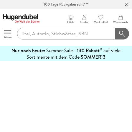
100 Tage Rückgaberecht***
Abholung in über 100 Filialen
Filiale
Konto
Merkzettel
Warenkorb
Hugendubel
Menu
Nur noch heute:
Summer Sale -
13% Rabatt
auf viele
12
mehr
Sortimente mit dem Code
SOMMER13
erfahren