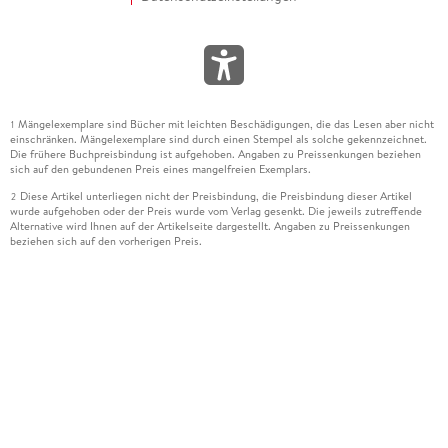
Mängelexemplare sind Bücher mit leichten Beschädigungen, die das Lesen aber nicht
1
einschränken. Mängelexemplare sind durch einen Stempel als solche gekennzeichnet.
Die frühere Buchpreisbindung ist aufgehoben. Angaben zu Preissenkungen beziehen
sich auf den gebundenen Preis eines mangelfreien Exemplars.
Diese Artikel unterliegen nicht der Preisbindung, die Preisbindung dieser Artikel
2
wurde aufgehoben oder der Preis wurde vom Verlag gesenkt. Die jeweils zutreffende
Alternative wird Ihnen auf der Artikelseite dargestellt. Angaben zu Preissenkungen
beziehen sich auf den vorherigen Preis.
Durch Öffnen der Leseprobe willigen Sie ein, dass Daten an den Anbieter der
3
Leseprobe übermittelt werden.
Der gebundene Preis dieses Artikels wird nach Ablauf des auf der Artikelseite
4
dargestellten Datums vom Verlag angehoben.
Der Preisvergleich bezieht sich auf die unverbindliche Preisempfehlung (UVP) des
5
Herstellers.
Der gebundene Preis dieses Artikels wurde vom Verlag gesenkt. Angaben zu
6
Preissenkungen beziehen sich auf den vorherigen Preis.
Die Preisbindung dieses Artikels wurde aufgehoben. Angaben zu Preissenkungen
7