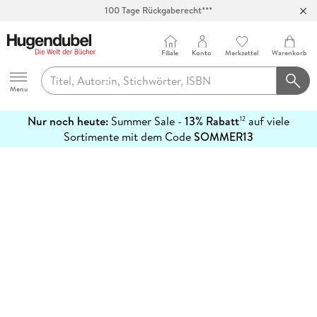
100 Tage Rückgaberecht***
Abholung in über 100 Filialen
Filiale
Konto
Merkzettel
Warenkorb
Hugendubel
Menu
Nur noch heute:
Summer Sale -
13% Rabatt
auf viele
12
mehr
Sortimente mit dem Code
SOMMER13
erfahren