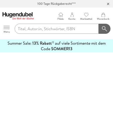
100 Tage Rückgaberecht***
Abholung in über 100 Filialen
Filiale
Konto
Merkzettel
Warenkorb
Hugendubel
Menu
Summer Sale:
13% Rabatt
auf viele Sortimente mit dem
12
mehr
Code
SOMMER13
erfahren