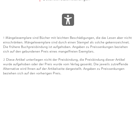
Mängelexemplare sind Bücher mit leichten Beschädigungen, die das Lesen aber nicht
1
einschränken. Mängelexemplare sind durch einen Stempel als solche gekennzeichnet.
Die frühere Buchpreisbindung ist aufgehoben. Angaben zu Preissenkungen beziehen
sich auf den gebundenen Preis eines mangelfreien Exemplars.
Diese Artikel unterliegen nicht der Preisbindung, die Preisbindung dieser Artikel
2
wurde aufgehoben oder der Preis wurde vom Verlag gesenkt. Die jeweils zutreffende
Alternative wird Ihnen auf der Artikelseite dargestellt. Angaben zu Preissenkungen
beziehen sich auf den vorherigen Preis.
Durch Öffnen der Leseprobe willigen Sie ein, dass Daten an den Anbieter der
3
Leseprobe übermittelt werden.
Der gebundene Preis dieses Artikels wird nach Ablauf des auf der Artikelseite
4
dargestellten Datums vom Verlag angehoben.
Der Preisvergleich bezieht sich auf die unverbindliche Preisempfehlung (UVP) des
5
Herstellers.
Der gebundene Preis dieses Artikels wurde vom Verlag gesenkt. Angaben zu
6
Preissenkungen beziehen sich auf den vorherigen Preis.
Die Preisbindung dieses Artikels wurde aufgehoben. Angaben zu Preissenkungen
7